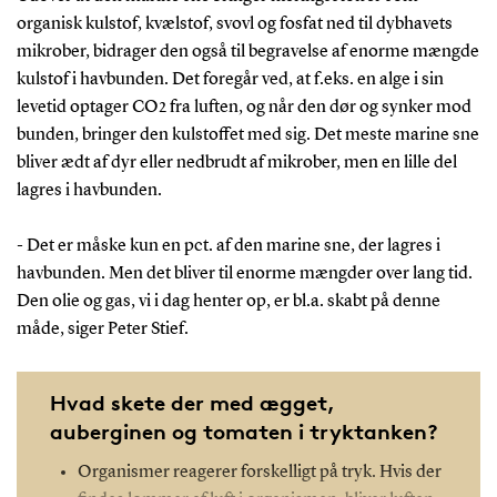
organisk kulstof, kvælstof, svovl og fosfat ned til dybhavets
mikrober, bidrager den også til begravelse af enorme mængde
kulstof i havbunden. Det foregår ved, at f.eks. en alge i sin
levetid optager CO2 fra luften, og når den dør og synker mod
bunden, bringer den kulstoffet med sig. Det meste marine sne
bliver ædt af dyr eller nedbrudt af mikrober, men en lille del
lagres i havbunden.
- Det er måske kun en pct. af den marine sne, der lagres i
havbunden. Men det bliver til enorme mængder over lang tid.
Den olie og gas, vi i dag henter op, er bl.a. skabt på denne
måde, siger Peter Stief.
Hvad skete der med ægget,
auberginen og tomaten i tryktanken?
Organismer reagerer forskelligt på tryk. Hvis der