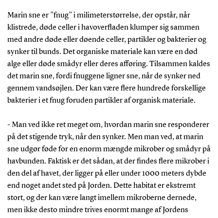
Marin sne er ”fnug” i milimeterstørrelse, der opstår, når
klistrede, døde celler i havoverfladen klumper sig sammen
med andre døde eller døende celler, partikler og bakterier og
synker til bunds. Det organiske materiale kan være en død
alge eller døde smådyr eller deres afføring. Tilsammen kaldes
det marin sne, fordi fnuggene ligner sne, når de synker ned
gennem vandsøjlen. Der kan være flere hundrede forskellige
bakterier i et fnug foruden partikler af organisk materiale.
- Man ved ikke ret meget om, hvordan marin sne responderer
på det stigende tryk, når den synker. Men man ved, at marin
sne udgør føde for en enorm mængde mikrober og smådyr på
havbunden. Faktisk er det sådan, at der findes flere mikrober i
den del af havet, der ligger på eller under 1000 meters dybde
end noget andet sted på Jorden. Dette habitat er ekstremt
stort, og der kan være langt imellem mikroberne dernede,
men ikke desto mindre trives enormt mange af Jordens