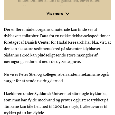
findes lommer af luft i organismen, bliver luften
trykket sammen, og det får fx et menneskes
Vis mere
lunger til at kollapse. Der findes også en
luftlomme i et æg, og derfor så forskerne et æg
kollapse, da de testede det ved 1000 bar i
Der er flere måder, organisk materiale kan finde vej til
trykkammeret, svarende til trykket på 10 km
dybhavets mikrober. Data fra en række dybhavsekspeditioner
dybde. En aubergine indeholder også luft, men
foretaget af Danish Center for Hadal Research har bl.a. vist, at
den er fordelt i det svampede frugtkød. Da den
der kan ske store sedimentskred på skrænter i dybhavet.
kom ud af trykkammeret, lignede den
Sådanne skred kan pludseligt sende store mængder af
umiddelbart sig selv, men den vejede dobbelt så
næringsrigt sediment ned i de dybeste grave.
meget som før, fordi luften var blevet fortrængt
og erstattet af vand. En tomat blev også testet ved
Nu viser Peter Stief og kolleger, at en anden mekanisme også
de 1000 bar, og der skete det modsatte af, hvad
sørger for at sende næring derned.
man umiddelbart skulle tro: Den blev ikke mast,
men var ganske sig selv efter de 1000 bar, fordi
I kælderen under Syddansk Universitet står nogle tryktanke,
der ingen luft er i en tomat, kun væske.
som man kan fylde med vand og prøver og justere trykket på.
Tankene kan tåle helt ned til 1000 bars tryk, hvilket svarer til
trykket på 10 km dybde.