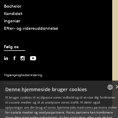
Bachelor
Kandidat
Ingeniør
Efter- og videreuddannelse
Følg os
Tilgængelighedserklæring
Databeskyttelse på SDU
Denne hjemmeside bruger cookies
Cookie-indstillinger
Vi bruger cookies til at tilpasse vores indhold og til at vise dig funktioner
Whistleblowerordning på SDU
til sociale medier og til at analysere vores trafik. Vi deler også
DANISH
oplysninger om din brug af vores hjemmeside med vores partnere inden
for sociale medier og analysepartnere. Vores partnere kan kombinere
ENGLISH
disse data med andre oplysninger, du har givet dem, eller som de har