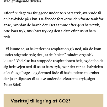
stadigt stigende dybder.
Efter fire dage var fnuggene under 200 bars tryk, svarende til
en havdybde på 2 km. Da åbnede forskerne den første tank for
at se, hvordan de havde det. Det samme efter 400 bars tryk,
600 bars tryk, 800 bars tryk og den sidste efter 1000 bars
tryk.
- Vi kunne se, at bakteriernes respiration gik ned, når de kom
under stigende tryk; dvs., at de ”spiste” mindre organisk
kulstof. Ved 600 bar stoppede respirationen helt, og det holdt
sig hele vejen ned til 1000 bars tryk, hvor der var ca. halvdelen
af et fnug tilbage – og dermed føde til havbundens mikrober
der jo er tilpasset til at leve under det ekstreme tryk, siger
Peter Stief.
Værktøj til lagring af CO2?