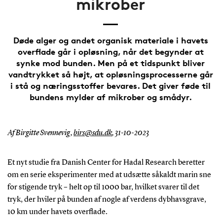
mikrober
Døde alger og andet organisk materiale i havets
overflade går i opløsning, når det begynder at
synke mod bunden. Men på et tidspunkt bliver
vandtrykket så højt, at opløsningsprocesserne går
i stå og næringsstoffer bevares. Det giver føde til
bundens mylder af mikrober og smådyr.
Af Birgitte Svennevig,
birs@sdu.dk
,
31-10-2023
Et nyt studie fra Danish Center for Hadal Research beretter
om en serie eksperimenter med at udsætte såkaldt marin sne
for stigende tryk – helt op til 1000 bar, hvilket svarer til det
tryk, der hviler på bunden af nogle af verdens dybhavsgrave,
10 km under havets overflade.