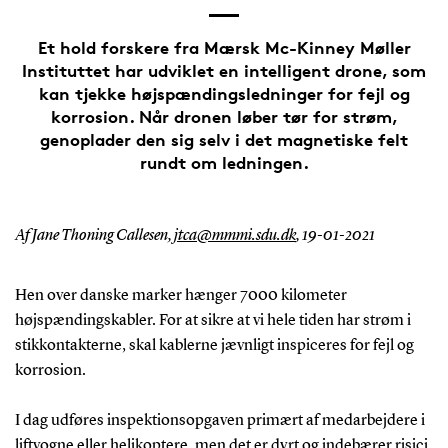
Et hold forskere fra Mærsk Mc-Kinney Møller
Instituttet har udviklet en intelligent drone, som
kan tjekke højspændingsledninger for fejl og
korrosion. Når dronen løber tør for strøm,
genoplader den sig selv i det magnetiske felt
rundt om ledningen.
Af Jane Thoning Callesen,
jtca@mmmi.sdu.dk
,
19-01-2021
Hen over danske marker hænger 7000 kilometer
højspændingskabler. For at sikre at vi hele tiden har strøm i
stikkontakterne, skal kablerne jævnligt inspiceres for fejl og
korrosion.
I dag udføres inspektionsopgaven primært af medarbejdere i
liftvogne eller helikoptere, men det er dyrt og indebærer risici