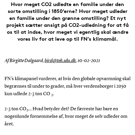
Hvor meget CO2 udledte en familie under den
sorte omstilling i 1850’erne? Hvor meget udleder
en familie under den grønne omstilling? Et nyt
projekt sætter ansigt på CO2-udledning for at få
os til at indse, hvor meget vi egentlig skal ændre
vores liv for at leve op til FN’s klimamål.
Af Birgitte Dalgaard,
bird@tek.sdu.dk
,
10-02-2021
FN’s klimapanel vurderer, at hvis den globale opvarmning skal
begrænses til under to grader, må hver verdensborger i 2050
kun udlede 2-3 ton CO
.
2
2-3 ton CO
… Hvad betyder det? De færreste har bare en
2
nogenlunde fornemmelse af, hvor meget de selv udleder om
året.