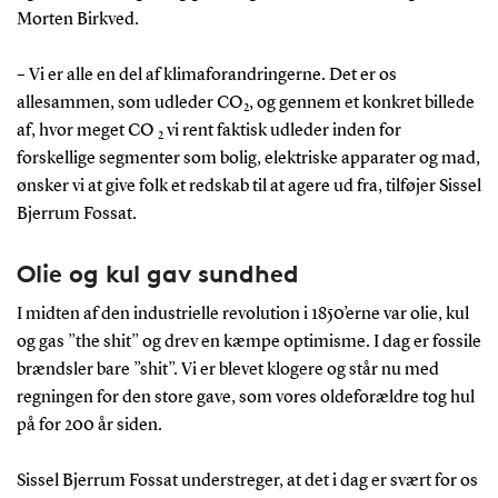
Morten Birkved.
– Vi er alle en del af klimaforandringerne. Det er os
allesammen, som udleder CO
, og gennem et konkret billede
2
af, hvor meget CO
vi rent faktisk udleder inden for
2
forskellige segmenter som bolig, elektriske apparater og mad,
ønsker vi at give folk et redskab til at agere ud fra, tilføjer Sissel
Bjerrum Fossat.
Olie og kul gav sundhed
I midten af den industrielle revolution i 1850’erne var olie, kul
og gas ”the shit” og drev en kæmpe optimisme. I dag er fossile
brændsler bare ”shit”. Vi er blevet klogere og står nu med
regningen for den store gave, som vores oldeforældre tog hul
på for 200 år siden.
Sissel Bjerrum Fossat understreger, at det i dag er svært for os