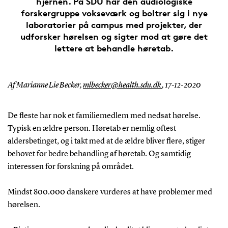
hjernen. På SDU har den audiologiske
forskergruppe vokseværk og boltrer sig i nye
laboratorier på campus med projekter, der
udforsker hørelsen og sigter mod at gøre det
lettere at behandle høretab.
Af Marianne Lie Becker,
mlbecker@health.sdu.dk
,
17-12-2020
De fleste har nok et familiemedlem med nedsat hørelse.
Typisk en ældre person. Høretab er nemlig oftest
aldersbetinget, og i takt med at de ældre bliver flere, stiger
behovet for bedre behandling af høretab. Og samtidig
interessen for forskning på området.
Mindst 800.000 danskere vurderes at have problemer med
hørelsen.