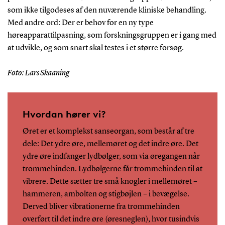
som ikke tilgodeses af den nuværende kliniske behandling.
Med andre ord: Der er behov for en ny type
høreapparattilpasning, som forskningsgruppen er i gang med
at udvikle, og som snart skal testes i et større forsøg.
Foto: Lars Skaaning
Hvordan hører vi?
Øret er et komplekst sanseorgan, som består af tre
dele: Det ydre øre, mellemøret og det indre øre. Det
ydre øre indfanger lydbølger, som via øregangen når
trommehinden. Lydbølgerne får trommehinden til at
vibrere. Dette sætter tre små knogler i mellemøret –
hammeren, ambolten og stigbøjlen – i bevægelse.
Derved bliver vibrationerne fra trommehinden
overført til det indre øre (øresneglen), hvor tusindvis