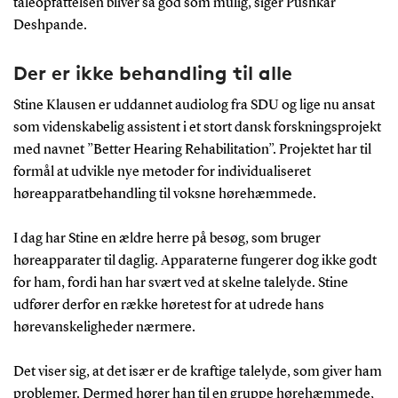
taleopfattelsen bliver så god som mulig, siger Pushkar
Deshpande.
Der er ikke behandling til alle
Stine Klausen er uddannet audiolog fra SDU og lige nu ansat
som videnskabelig assistent i et stort dansk forskningsprojekt
med navnet ”Better Hearing Rehabilitation”. Projektet har til
formål at udvikle nye metoder for individualiseret
høreapparatbehandling til voksne hørehæmmede.
I dag har Stine en ældre herre på besøg, som bruger
høreapparater til daglig. Apparaterne fungerer dog ikke godt
for ham, fordi han har svært ved at skelne talelyde. Stine
udfører derfor en række høretest for at udrede hans
hørevanskeligheder nærmere.
Det viser sig, at det især er de kraftige talelyde, som giver ham
problemer. Dermed hører han til en gruppe hørehæmmede,