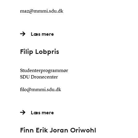
maz@mmmi.sdu.dk
Læs mere
Filip Lobpris
Studenterprogrammør
SDU Dronecenter
filo@mmmi.sdu.dk
Læs mere
Finn Erik Joran Oriwohl