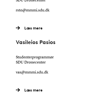
SDU Dronecenter
rsto@mmmi.sdu.dk
Læs mere
Vasileios Pasios
Studenterprogrammør
SDU Dronecenter
vas@mmmi.sdu.dk
Læs mere