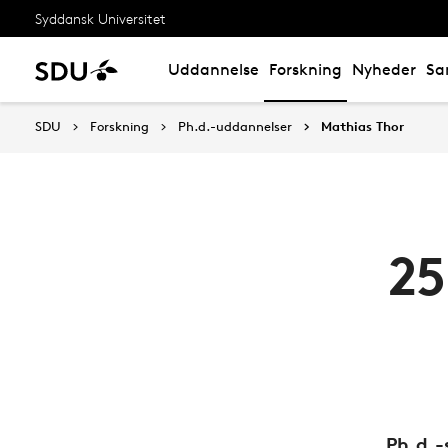
Syddansk Universitet
Uddannelse
Forskning
Nyheder
Sa
SDU
Forskning
Ph.d.-uddannelser
Mathias Thor
25
Ph.d.-