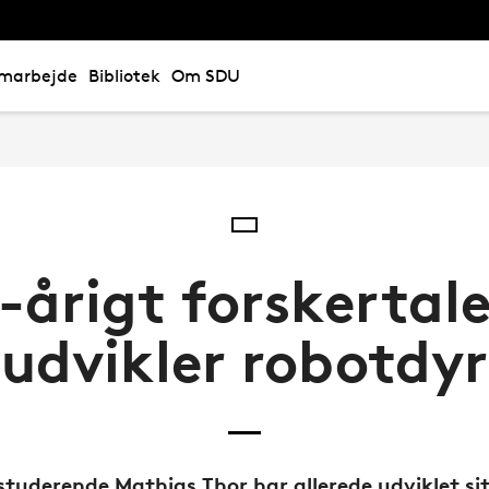
marbejde
Bibliotek
Om SDU
-årigt forskertal
udvikler robotdyr
studerende Mathias Thor har allerede udviklet sit