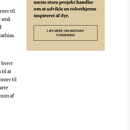
næste store projekt handler
om at udvikle en robothjerne
rner til
inspireret af dyr.
t små
d
LÆS MERE OM MATHIAS'
FORSKNING
athias.
i hvert
til at
mmer til
arte
imum af