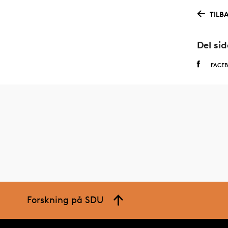
TILB
Del si
FACE
Forskning på SDU