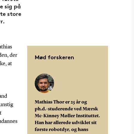
e sig på
te store
r.
athias
den, der
Mød forskeren
ke, at
 and
Mathias Thor er 25 år og
unstig
ph.d.-studerende ved Mærsk
t
Mc-Kinney Møller Instituttet.
omdannes
Han har allerede udviklet sit
første robotdyr, og hans