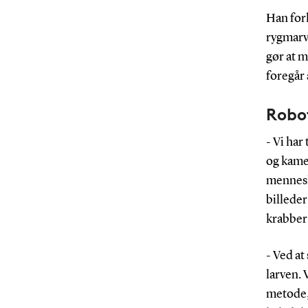
Han fork
rygmarve
gør at m
foregår 
Robot
- Vi har
og kame
mennesk
billeder
krabber 
- Ved at
larven. 
metode, 