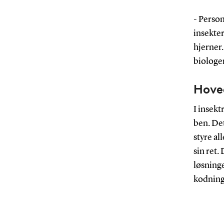
- Person
insekter
hjerner
biologer
Hoved
I insekt
ben. Det
styre a
sin ret.
løsning
kodning