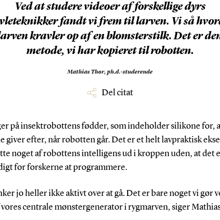
Ved at studere videoer af forskellige dyrs
vleteknikker fandt vi frem til larven. Vi så hvo
larven kravler op af en blomsterstilk. Det er de
metode, vi har kopieret til robotten.
Mathias Thor,
ph.d.-studerende
Del citat
r på insektrobottens fødder, som indeholder silikone for, a
 giver efter, når robotten går. Det er et helt lavpraktisk ek
lytte noget af robottens intelligens ud i kroppen uden, at det 
igt for forskerne at programmere.
ker jo heller ikke aktivt over at gå. Det er bare noget vi gør 
 vores centrale mønstergenerator i rygmarven, siger Mathias