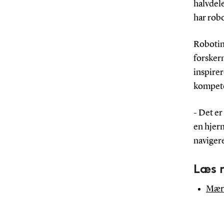
halvdel
har rob
Robotins
forsker
inspire
kompeten
- Det er
en hjern
navigere
Læs 
Mærs