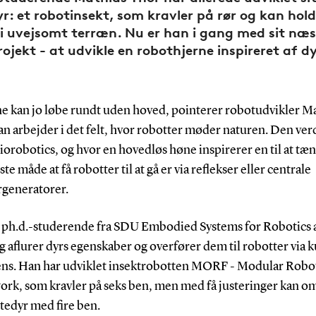
r: et robotinsekt, som kravler på rør og kan hold
i uvejsomt terræn. Nu er han i gang med sit næs
rojekt - at udvikle en robothjerne inspireret af dy
ne kan jo løbe rundt uden hoved, pointerer robotudvikler M
n arbejder i det felt, hvor robotter møder naturen. Den ver
iorobotics, og hvor en hovedløs høne inspirerer en til at tæn
te måde at få robotter til at gå er via reflekser eller centrale
generatorer.
e ph.d.-studerende fra SDU Embodied Systems for Robotics
 aflurer dyrs egenskaber og overfører dem til robotter via k
gens. Han har udviklet insektrobotten MORF - Modular Robo
rk, som kravler på seks ben, men med få justeringer kan 
attedyr med fire ben.