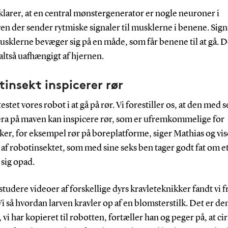
larer, at en central mønstergenerator er nogle neuroner i
n der sender rytmiske signaler til musklerne i benene. Sig
usklerne bevæger sig på en måde, som får benene til at gå. D
altså uafhængigt af hjernen.
insekt inspicerer rør
 testet vores robot i at gå på rør. Vi forestiller os, at den med 
ra på maven kan inspicere rør, som er ufremkommelige for
er, for eksempel rør på boreplatforme, siger Mathias og vis
 af robotinsektet, som med sine seks ben tager godt fat om et
sig opad.
 studere videoer af forskellige dyrs kravleteknikker fandt vi f
Vi så hvordan larven kravler op af en blomsterstilk. Det er de
vi har kopieret til robotten, fortæller han og peger på, at ci