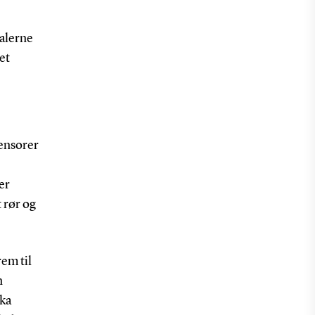
nalerne
et
sensorer
er
 rør og
rem til
n
rka