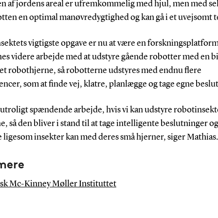
en af jordens areal er ufremkommelig med hjul, men med se
otten en optimal manøvredygtighed og kan gå i et uvejsomt 
ektets vigtigste opgave er nu at være en forskningsplatform
nes videre arbejde med at udstyre gående robotter med en b
ret robothjerne, så robotterne udstyres med endnu flere
cer, som at finde vej, klatre, planlægge og tage egne beslu
 utroligt spændende arbejde, hvis vi kan udstyre robotinsek
e, så den bliver i stand til at tage intelligente beslutninger o
 ligesom insekter kan med deres små hjerner, siger Mathias.
mere
k Mc-Kinney Møller Instituttet