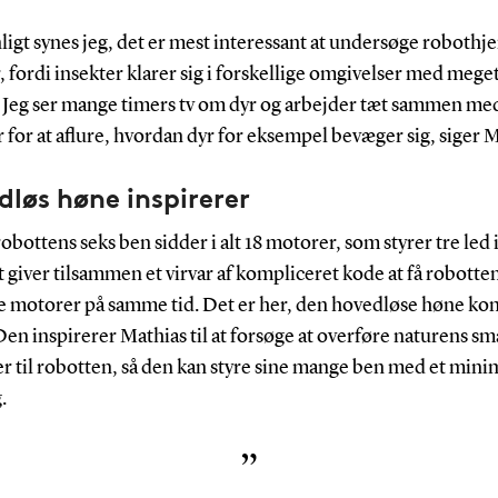
ligt synes jeg, det er mest interessant at undersøge robothje
, fordi insekter klarer sig i forskellige omgivelser med mege
. Jeg ser mange timers tv om dyr og arbejder tæt sammen me
 for at aflure, hvordan dyr for eksempel bevæger sig, siger M
løs høne inspirerer
robottens seks ben sidder i alt 18 motorer, som styrer tre led 
 giver tilsammen et virvar af kompliceret kode at få robotten 
lle motorer på samme tid. Det er her, den hovedløse høne ko
 Den inspirerer Mathias til at forsøge at overføre naturens sm
er til robotten, så den kan styre sine mange ben med et min
.
”