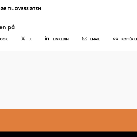
AGE TIL OVERSIGTEN
den på
BOOK
X
LINKEDIN
EMAIL
KOPIÉR L