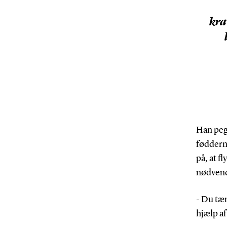
kra
Han pege
fødderne
på, at f
nødvend
- Du tæn
hjælp af