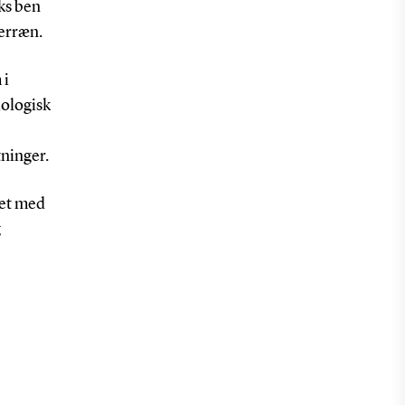
ks ben
terræn.
 i
iologisk
tninger.
tet med
g