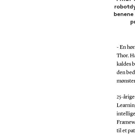
robotdy
benene 
p
- En hø
Thor. Ha
kaldes b
den beds
mønster
25-årig
Learning
intelli
Framewo
til et p