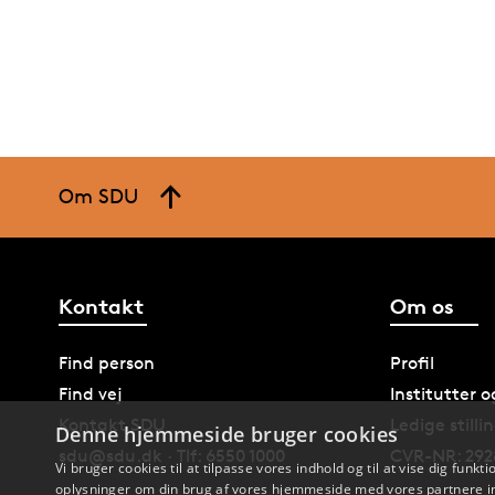
Om SDU
Kontakt
Om os
Find person
Profil
Find vej
Institutter 
Kontakt SDU
Ledige stilli
Denne hjemmeside bruger cookies
sdu@sdu.dk · Tlf: 6550 1000
CVR-NR: 292
Vi bruger cookies til at tilpasse vores indhold og til at vise dig funkti
oplysninger om din brug af vores hjemmeside med vores partnere in