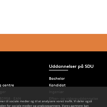
Uddannelser på SDU
Bachelor
og centre
Kandidat
nger
Ingeniør
83958 · EAN
Efter- og videreuddannelse
oner til sociale medier og til at analysere vores trafik. Vi deler også
den for sociale medier og analysepartnere. Vores partnere kan