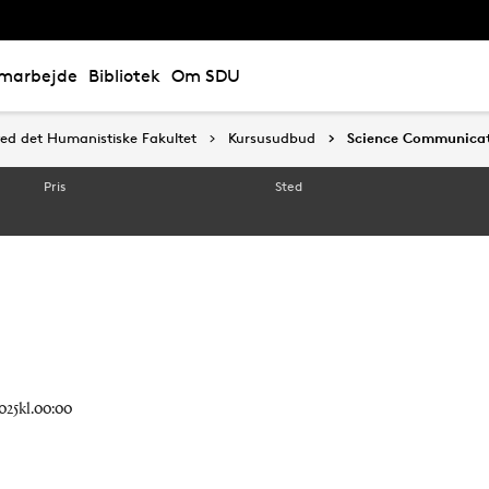
marbejde
Bibliotek
Om SDU
ed det Humanistiske Fakultet
ed det Humanistiske Fakultet
Kursusudbud
Kursusudbud
Science Communica
Science Communica
Pris
Sted
 2025kl.00:00