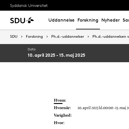
Syddansk Universitet
Uddannelse
Forskning
Nyheder
Sa
SDU
SDU
Forskning
Forskning
Ph.d.-uddannelser
Ph.d.-uddannelser
Ph.d.-uddannelsen v
Ph.d.-uddannelsen v
Dato
10. april 2025 - 15. maj 2025
Hvem:
Hvornår:
10. april 2025 kl.00:00 -15. maj
Varighed:
Hvor: