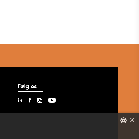
Følg os
×
DANISH