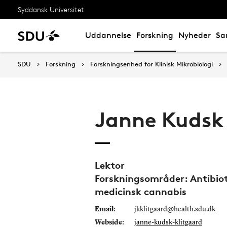
Syddansk Universitet
Uddannelse
Forskning
Nyheder
Sa
SDU
Forskning
Forskningsenhed for Klinisk Mikrobiologi
Janne Kudsk
Lektor
Forskningsområder: Antibio
medicinsk cannabis
Email:
jkklitgaard@health.sdu.dk
Webside:
janne-kudsk-klitgaard