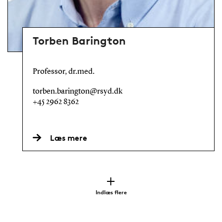
Torben Barington
Professor, dr.med.
torben.barington@rsyd.dk
+45 2962 8362
Læs mere
Indlæs flere