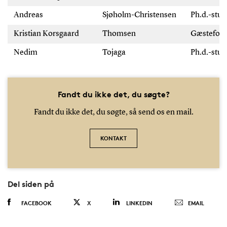
Andreas
Sjøholm-Christensen
Ph.d.-stu
Kristian Korsgaard
Thomsen
Gæstefor
Nedim
Tojaga
Ph.d.-stu
Fandt du ikke det, du søgte?
Fandt du ikke det, du søgte, så send os en mail.
KONTAKT
Del siden på
FACEBOOK
X
LINKEDIN
EMAIL