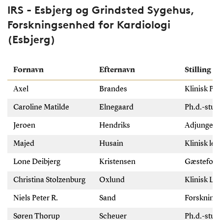
IRS - Esbjerg og Grindsted Sygehus,
Forskningsenhed for Kardiologi
(Esbjerg)
Fornavn
Efternavn
Stilling
Axel
Brandes
Klinisk Pr
Caroline Matilde
Elnegaard
Ph.d.-stu
Jeroen
Hendriks
Adjungere
Majed
Husain
Klinisk le
Lone Deibjerg
Kristensen
Gæstefor
Christina Stolzenburg
Oxlund
Klinisk Le
Niels Peter R.
Sand
Forskning
Søren Thorup
Scheuer
Ph.d.-stu