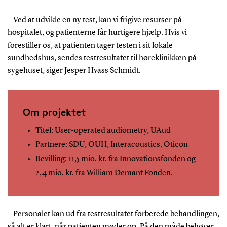
– Ved at udvikle en ny test, kan vi frigive resurser på
hospitalet, og patienterne får hurtigere hjælp. Hvis vi
forestiller os, at patienten tager testen i sit lokale
sundhedshus, sendes testresultatet til høreklinikken på
sygehuset, siger Jesper Hvass Schmidt.
Om projektet
Titel: User-operated audiometry, UAud
Partnere: SDU, OUH, Interacoustics, Oticon
Bevilling: 11,5 mio. kr. fra Innovationsfonden og
2,4 mio. kr. fra William Demant Fonden.
– Personalet kan ud fra testresultatet forberede behandlingen,
så alt er klart, når patienten møder op. På den måde behøver