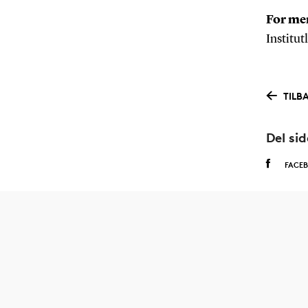
For me
Institut
TILB
Del si
FACE