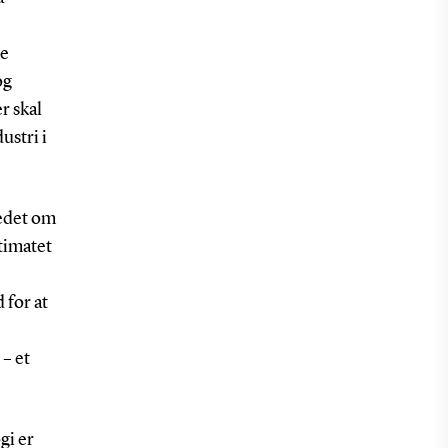
te
og
r skal
ustri i
kedet om
stimatet
 for at
– et
gi er