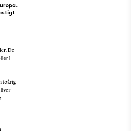
Europa.
astigt
ler. De
ler i
n toårig
liver
n
å