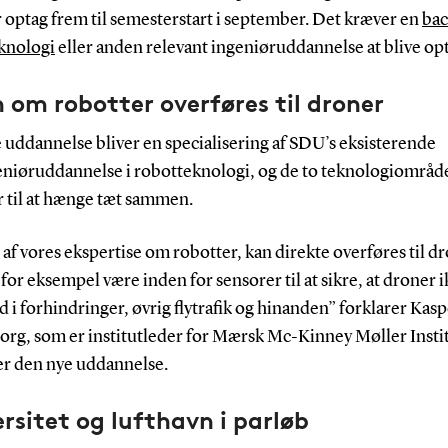
 optag frem til semesterstart i september. Det kræver en
bac
knologi
eller anden relevant ingeniøruddannelse at blive op
 om robotter overføres til droner
 uddannelse bliver en specialisering af SDU’s eksisterende
geniøruddannelse i robotteknologi, og de to teknologiområd
til at hænge tæt sammen.
f vores ekspertise om robotter, kan direkte overføres til dr
for eksempel være inden for sensorer til at sikre, at droner 
nd i forhindringer, øvrig flytrafik og hinanden” forklarer Kas
org, som er institutleder for Mærsk Mc-Kinney Møller Instit
er den nye uddannelse.
rsitet og lufthavn i parløb