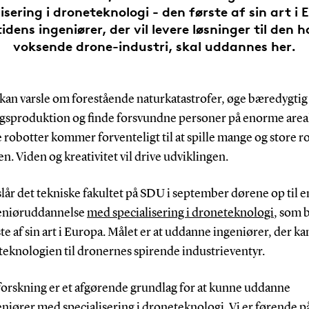
isering i droneteknologi - den første af sin art i 
idens ingeniører, der vil levere løsninger til den h
voksende drone-industri, skal uddannes her.
kan varsle om forestående naturkatastrofer, øge bæredygtig
gsproduktion og finde forsvundne personer på enorme area
 robotter kommer forventeligt til at spille mange og store rol
n. Viden og kreativitet vil drive udviklingen.
lår det tekniske fakultet på SDU i september dørene op til e
geniøruddannelse
med specialisering i droneteknologi
, som b
te af sin art i Europa. Målet er at uddanne ingeniører, der ka
teknologien til dronernes spirende industrieventyr.
orskning er et afgørende grundlag for at kunne uddanne
eniører med specialisering i droneteknologi. Vi er førende p