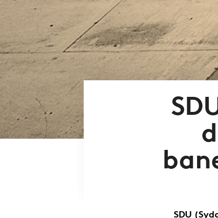
SDU
d
ban
SDU (Sydd