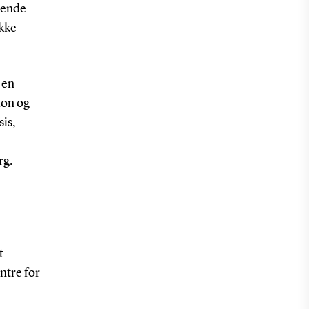
rende
ikke
 en
ion og
sis,
rg.
t
ntre for