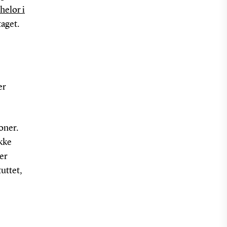
helor i
taget.
er
oner.
ikke
per
uttet,