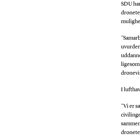
SDU har
dronetes
mulighe
”Samarb
uvurder
uddannel
ligesom 
dronevi
I lufth
”Vi er s
civiling
sammen 
dronete