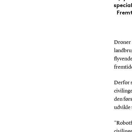
special
Fremt
Droner 
landbru
flyvende
fremtide
Derfor s
civilin
den førs
udvikle 
”Robotf
civiling