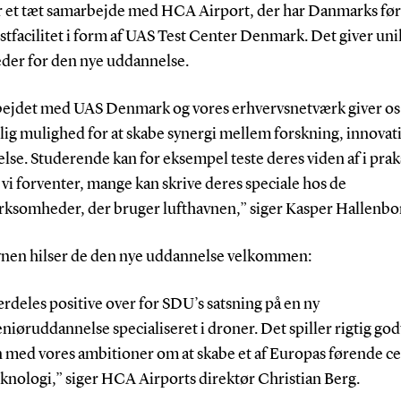
 et tæt samarbejde med HCA Airport, der har Danmarks fø
tfacilitet i form af UAS Test Center Denmark. Det giver un
der for den nye uddannelse.
ejdet med UAS Denmark og vores erhvervsnetværk giver os
lig mulighed for at skabe synergi mellem forskning, innovat
se. Studerende kan for eksempel teste deres viden af i prak
vi forventer, mange kan skrive deres speciale hos de
rksomheder, der bruger lufthavnen,” siger Kasper Hallenbo
avnen hilser de den nye uddannelse velkommen:
ærdeles positive over for SDU’s satsning på en ny
eniøruddannelse specialiseret i droner. Det spiller rigtig god
med vores ambitioner om at skabe et af Europas førende ce
knologi,” siger HCA Airports direktør Christian Berg.