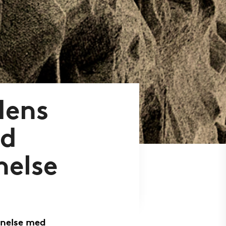
dens
ed
else
nnelse med