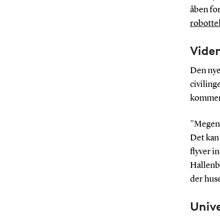
åben for
robotte
Viden
Den nye
civilin
kommer 
”Megen a
Det kan 
flyver i
Hallenb
der hus
Unive