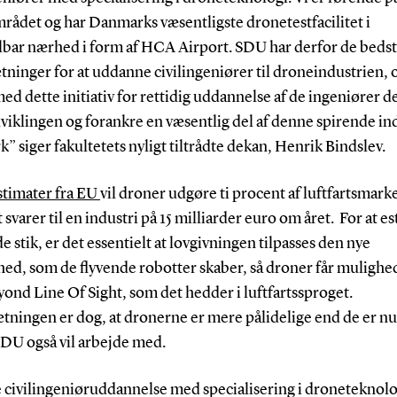
rådet og har Danmarks væsentligste dronetestfacilitet i
bar nærhed i form af HCA Airport. SDU har derfor de beds
ninger for at uddanne civilingeniører til droneindustrien, 
ed dette initiativ for rettidig uddannelse af de ingeniører de
viklingen og forankre en væsentlig del af denne spirende ind
 siger fakultetets nyligt tiltrådte dekan, Henrik Bindslev.
stimater fra EU
vil droner udgøre ti procent af luftfartsmar
et svarer til en industri på 15 milliarder euro om året. For at e
e stik, er det essentielt at lovgivningen tilpasses den nye
hed, som de flyvende robotter skaber, så droner får mulighed
yond Line Of Sight, som det hedder i luftfartssproget.
ningen er dog, at dronerne er mere pålidelige end de er nu 
SDU også vil arbejde med.
 civilingeniøruddannelse med specialisering i droneteknolo