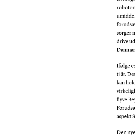
robotom
umiddel
forudsæt
sørger m
drive ud
Danmark”
Ifølge
e
ti år. D
kan hold
virkelig
flyve Be
Forudsæt
aspekt 
Den nye