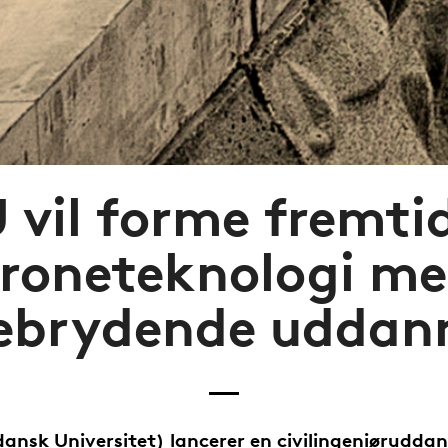
 vil forme fremti
roneteknologi m
ebrydende uddann
ansk Universitet) lancerer en civilingeniørudda