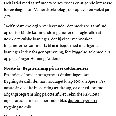
Helt i tråd med samfundets behov er der en stigende interesse
for
civilingeniør i Velfærdsteknologi
, der oplever en vækst på
72 %.
”Velfærdsteknologi bliver bærende i det moderne samfund,
og derfor får de kommende ingeniører en nøglerolle i at
udvikle tekniske løsninger, der hjælper mennesker.
Ingeniørerne kommer fx til at arbejde med intelligente
løsninger inden for genoptræning, forebyggelse, telemedicin
og pleje,” siger Henning Andersen.
Næste år: Begrænsning på visse uddannelser
En anden af højdespringerne er diplomingeniør i
Bygningsteknik, der har modtaget knap 100 ansøgere. Fra
næste år vil dette billede dog ændre sig, da der vil komme
adgangsbegrænsning på otte af Det Tekniske Fakultets
ingeniøruddannelser, herunder bl.a.
diplomingeniør i
Bygningsteknik
.