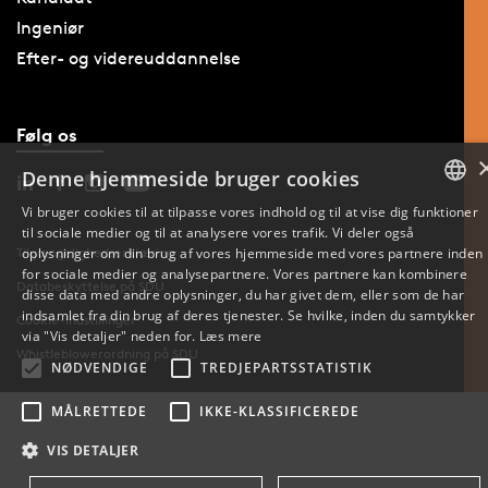
Ingeniør
Efter- og videreuddannelse
Følg os
Denne hjemmeside bruger cookies
Vi bruger cookies til at tilpasse vores indhold og til at vise dig funktioner
til sociale medier og til at analysere vores trafik. Vi deler også
DANISH
Tilgængelighedserklæring
oplysninger om din brug af vores hjemmeside med vores partnere inden
for sociale medier og analysepartnere. Vores partnere kan kombinere
ENGLISH
Databeskyttelse på SDU
disse data med andre oplysninger, du har givet dem, eller som de har
indsamlet fra din brug af deres tjenester. Se hvilke, inden du samtykker
Cookie-indstillinger
DANISH
via "Vis detaljer" neden for.
Læs mere
Whistleblowerordning på SDU
NØDVENDIGE
TREDJEPARTSSTATISTIK
MÅLRETTEDE
IKKE-KLASSIFICEREDE
VIS DETALJER