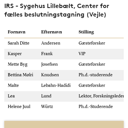
IRS - Sygehus Lillebælt, Center for
fælles beslutningstagning (Vejle)
Fornavn
Efternavn
Stilling
Sarah Ditte
Andersen
Gæsteforsker
Kasper
Frank
VIP
Mette Byg
Josefsen
Gæsteforsker
Bettina Mølri
Knudsen
Ph.d.-studerende
Malte
Lebahn-Hadidi
Gæsteforsker
Lea
Lund
Lektor, Forskningsleder
Helene Juul
Würtz
Ph.d.-Studerende