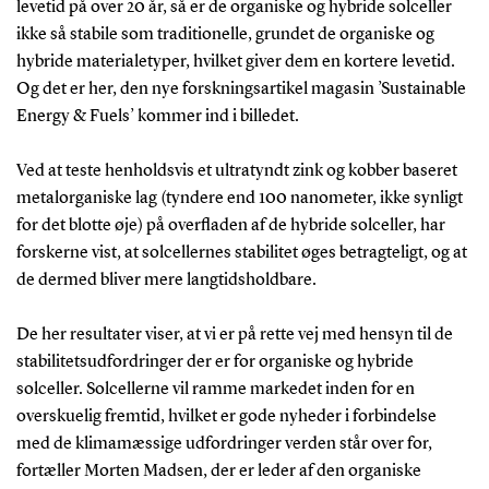
levetid på over 20 år, så er de organiske og hybride solceller
ikke så stabile som traditionelle, grundet de organiske og
hybride materialetyper, hvilket giver dem en kortere levetid.
Og det er her, den nye forskningsartikel magasin ’Sustainable
Energy & Fuels’ kommer ind i billedet.
Ved at teste henholdsvis et ultratyndt zink og kobber baseret
metalorganiske lag (tyndere end 100 nanometer, ikke synligt
for det blotte øje) på overfladen af de hybride solceller, har
forskerne vist, at solcellernes stabilitet øges betragteligt, og at
de dermed bliver mere langtidsholdbare.
De her resultater viser, at vi er på rette vej med hensyn til de
stabilitetsudfordringer der er for organiske og hybride
solceller. Solcellerne vil ramme markedet inden for en
overskuelig fremtid, hvilket er gode nyheder i forbindelse
med de klimamæssige udfordringer verden står over for,
fortæller Morten Madsen, der er leder af den organiske