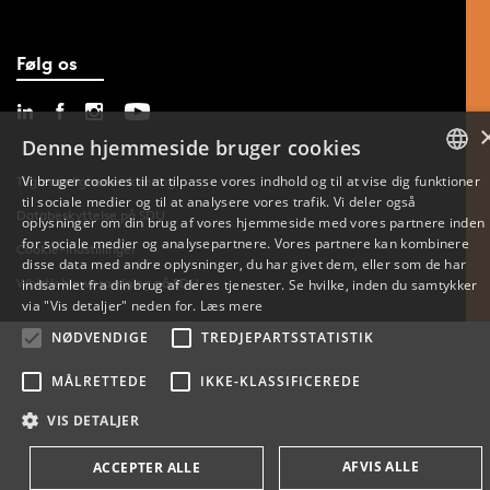
Følg os
Denne hjemmeside bruger cookies
Vi bruger cookies til at tilpasse vores indhold og til at vise dig funktioner
Tilgængelighedserklæring
til sociale medier og til at analysere vores trafik. Vi deler også
DANISH
Databeskyttelse på SDU
oplysninger om din brug af vores hjemmeside med vores partnere inden
for sociale medier og analysepartnere. Vores partnere kan kombinere
Cookie-indstillinger
ENGLISH
disse data med andre oplysninger, du har givet dem, eller som de har
Whistleblowerordning på SDU
indsamlet fra din brug af deres tjenester. Se hvilke, inden du samtykker
DANISH
via "Vis detaljer" neden for.
Læs mere
NØDVENDIGE
TREDJEPARTSSTATISTIK
MÅLRETTEDE
IKKE-KLASSIFICEREDE
VIS DETALJER
AFVIS ALLE
ACCEPTER ALLE