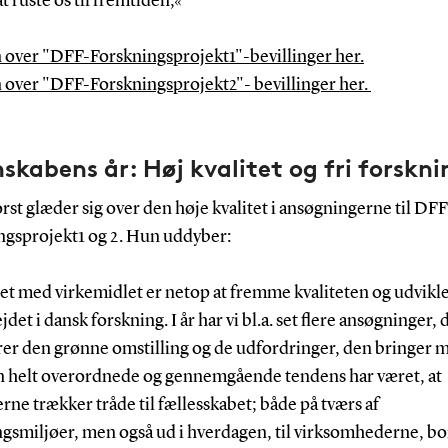
at ruste os til fremtiden,«
n over "DFF-Forskningsprojekt1"-bevillinger her.
n over "DFF-Forskningsprojekt2"- bevillinger her.
skabens år: Høj kvalitet og fri forskni
st glæder sig over den høje kvalitet i ansøgningerne til DFF
ngsprojekt1 og 2. Hun uddyber:
et med virkemidlet er netop at fremme kvaliteten og udvikl
det i dansk forskning. I år har vi bl.a. set flere ansøgninger, 
rer den grønne omstilling og de udfordringer, den bringer m
 helt overordnede og gennemgående tendens har været, at
rne trækker tråde til fællesskabet; både på tværs af
ngsmiljøer, men også ud i hverdagen, til virksomhederne, b