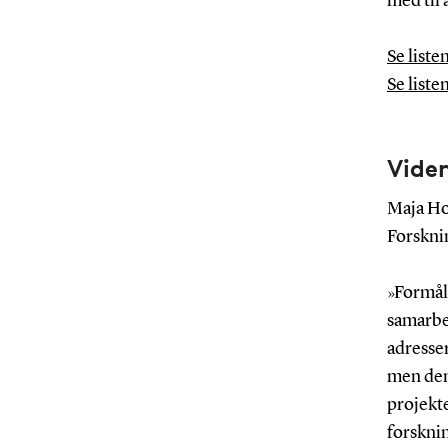
med til 
Se liste
Se liste
Viden
Maja Hor
Forskni
»Formål
samarbej
adresse
men den
projekte
forskni