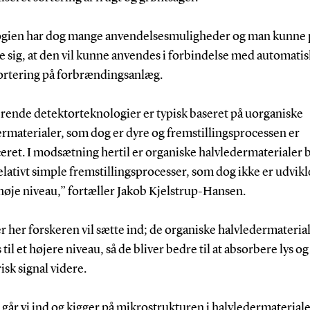
gien har dog mange anvendelsesmuligheder og man kunne p
le sig, at den vil kunne anvendes i forbindelse med automatis
sortering på forbrændingsanlæg.
erende detektorteknologier er typisk baseret på uorganiske
rmaterialer, som dog er dyre og fremstillingsprocessen er
ret. I modsætning hertil er organiske halvledermaterialer b
elativt simple fremstillingsprocesser, som dog ikke er udvikl
øje niveau,” fortæller Jakob Kjelstrup-Hansen.
r her forskeren vil sætte ind; de organiske halvledermaterial
 til et højere niveau, så de bliver bedre til at absorbere lys o
risk signal videre.
går vi ind og kigger på mikrostrukturen i halvledermaterial