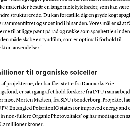
ke materialer består en lange molekylekæder, som kan vær
ndre strukturerede. Du kan forestille dig en gryde kogt spag
er sammenfiltret og snoet ind i hinanden. Vores mål er så at f
rne til at ligge pænt på rad og række som spaghettien inden
 den måde skabe en tyndfilm, som er optimal i forhold til
ektor-anvendelser."
illioner til organiske solceller
 af projekterne, der har fået støtte fra Danmarks Frie
gsfond, er sat i gang af et hold forskere fra DTU i samarbe
or mso, Morten Madsen, fra SDU i Sønderborg. Projektet har
PV: Entangled PolaritonIC states for improved energy and 
 in non-fullere Organic Photovoltaics’ og har modtaget en s
6,2 millioner kroner.