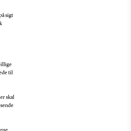
å sigt
k
illige
ede til
er skal
g sende
erne.