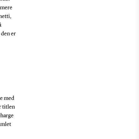
e mere
hetti,
å
 den er
jde med
 titlen
charge
amlet