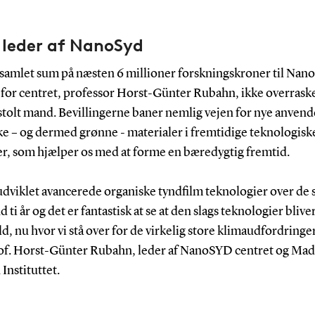
 leder af NanoSyd
samlet sum på næsten 6 millioner forskningskroner til Nano
r for centret, professor Horst-Günter Rubahn, ikke overras
stolt mand. Bevillingerne baner nemlig vejen for nye anvende
ke – og dermed grønne - materialer i fremtidige teknologisk
er, som hjælper os med at forme en bæredygtig fremtid.
udviklet avancerede organiske tyndfilm teknologier over de 
 ti år og det er fantastisk at se at den slags teknologier bliv
d, nu hvor vi stå over for de virkelig store klimaudfordringe
rof. Horst-Günter Rubahn, leder af NanoSYD centret og Mad
Instituttet.