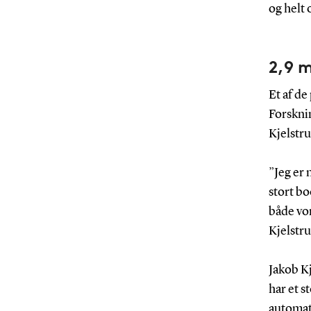
og helt 
2,9 m
Et af de
Forskni
Kjelstr
”Jeg er 
stort bo
både vo
Kjelstr
Jakob K
har et s
automati