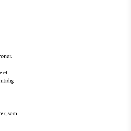
roner.
e et
amtidig
b
rer, som