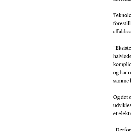
Teknolo
forestil
affalds
”Eksist
halvlede
komplice
og har r
samme h
Og det e
udvikles
et elekt
”Derfor 