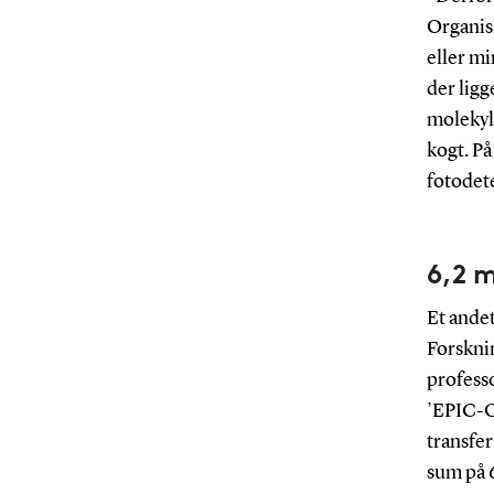
Organis
eller mi
der ligg
molekyle
kogt. På
fotodet
6,2 m
Et andet
Forsknin
profess
’EPIC-O
transfer
sum på 