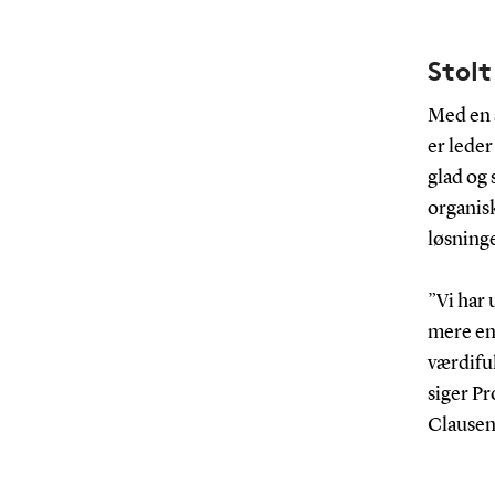
Stolt
Med en 
er lede
glad og 
organis
løsning
”Vi har 
mere end
værdiful
siger P
Clausen 