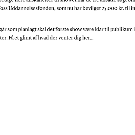
oretage flere anskaffelser til showet har de tre ansatte søgt om
oss Uddannelsesfonden, som nu har bevilget 25.000 kr. til i
 går som planlagt skal det første show være klar til publikum
ter. Få et glimt af hvad der venter dig her...