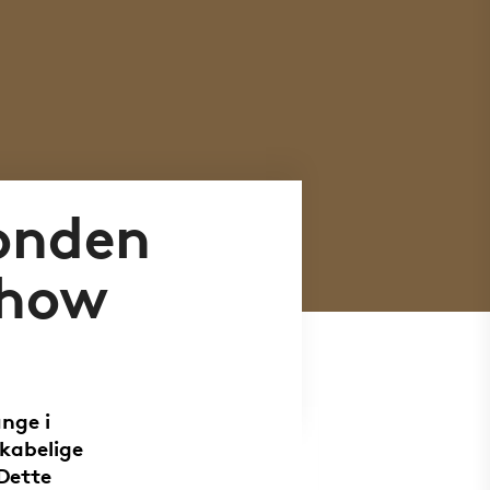
onden
Show
nge i
kabelige
Dette