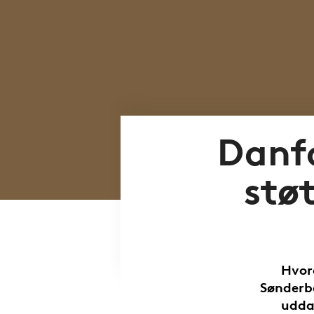
Danf
stø
Hvor
Sønderb
udda