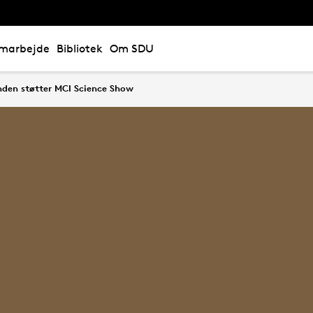
marbejde
Bibliotek
Om SDU
den støtter MCI Science Show