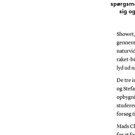
spørgsmå
sig o
Showet, 
gennem 
naturvi
raket-b
lyd ud 
De tre 
og Stef
opbygni
studeren
forsøg t
Mads Cla