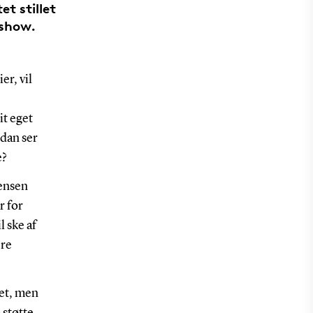
t stillet
 show.
er, vil
t eget
dan ser
e?
Jensen
r for
 ske af
ere
vet, men