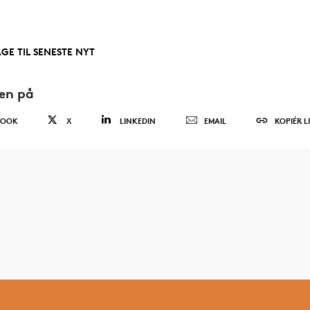
AGE TIL SENESTE NYT
den på
BOOK
X
LINKEDIN
EMAIL
KOPIÉR L