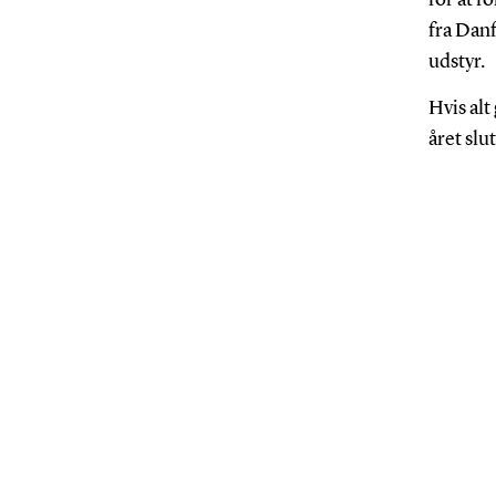
for at f
fra Danf
udstyr.
Hvis alt
året slut