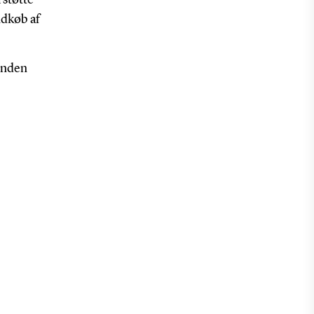
 støtte
ndkøb af
 inden