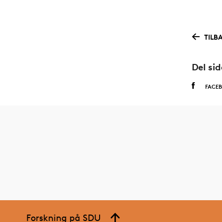
TILB
Del si
FACE
Forskning på SDU