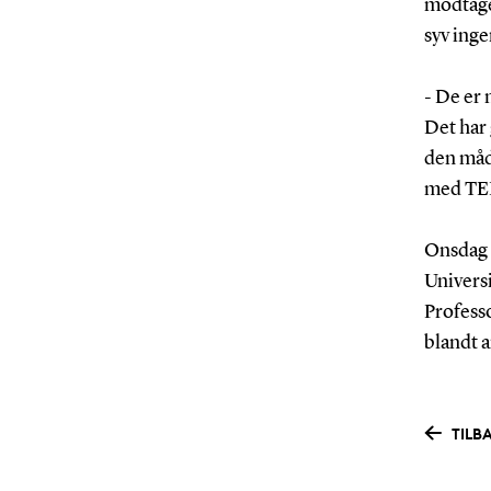
modtaget
syv inge
- De er 
Det har 
den måd
med TEK
Onsdag d
Univers
Profess
blandt 
TILB