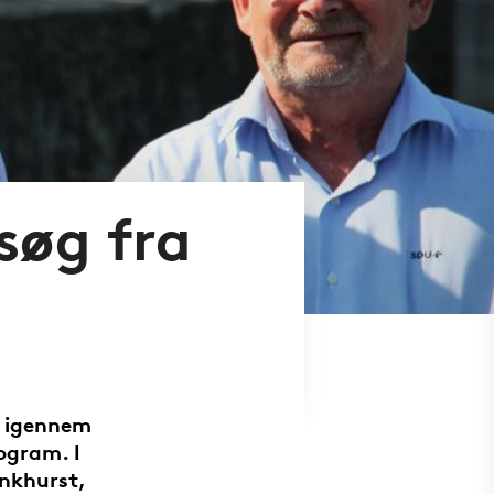
søg fra
r igennem
ogram. I
ankhurst,