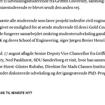
 11 udvekslingsstuderende fra Griffith University, samtidig
niørstuderende er blevet sendt den anden vej.
næste alle studerende som laver projekt indenfor civil engin
givet os mulighed for at sende studerende til dem i Gold Coa
e fungerer samarbejdet omkring studenterudveksling gansk
 og deres School of Engineering, siger Jørgen Breier Henri
. 27 august aflagde Senior Deputy Vice Chancellor fra Griff
ity, Ned Pankhurst, SDU Sønderborg et visit, hvor han sam
or Horst-Günter Rubahn, Direktør for Mads Clausen Institut
andet diskuterede udveksling og det igangværende PhD-Pro
AGE TIL SENESTE NYT