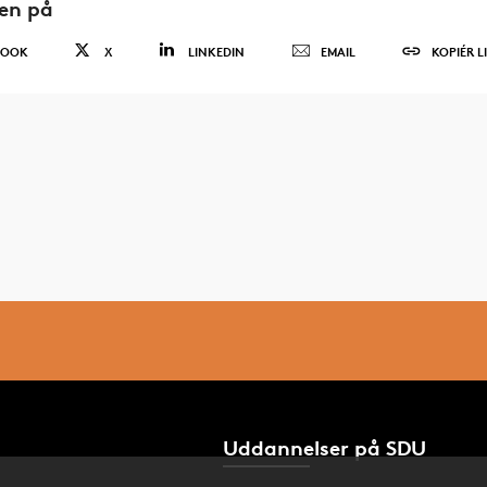
den på
BOOK
X
LINKEDIN
EMAIL
KOPIÉR L
Uddannelser på SDU