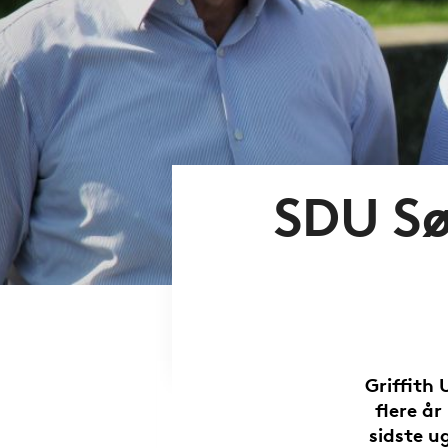
SDU Sø
Griffith
flere å
sidste u