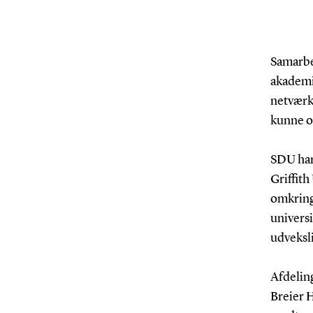
Samarbe
akademis
netværk 
kunne o
SDU har
Griffith
omkring
universit
udveksl
Afdelin
Breier H