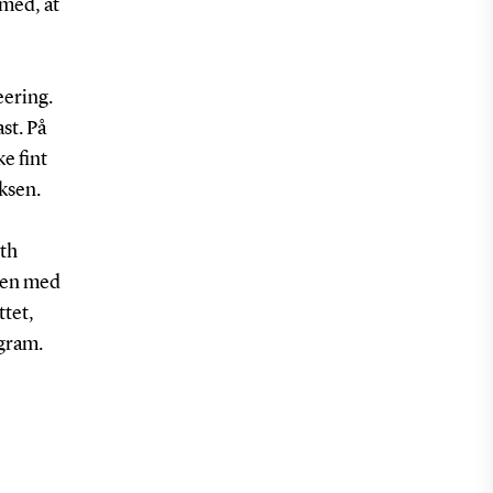
 med, at
eering.
st. På
e fint
ksen.
ith
men med
tet,
gram.