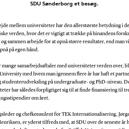
SDU Sønderborg et besøg.
jde mellem universiteter har den allerstørste betydning i d
ke verden, hvor det er vigtigt at trække på hinandens forsk
og sammen arbejde for at opnå større resultater, end man vi
pnå på egen hånd.
 mange samarbejdsaftaler med universiteter verden over, bl
 University med hvem man igennem flere år har haft et partn
 studenterudveksling på undergraduate- og PhD-niveau. De
eter har således forpligtiget sig til at finde finansiering til tr
ingsstipendier om året.
gsleder og chefkonsulent for TEK Internationalisering, Jørg
enriksen, er yderst tilfreds med, at SDU over de seneste år 