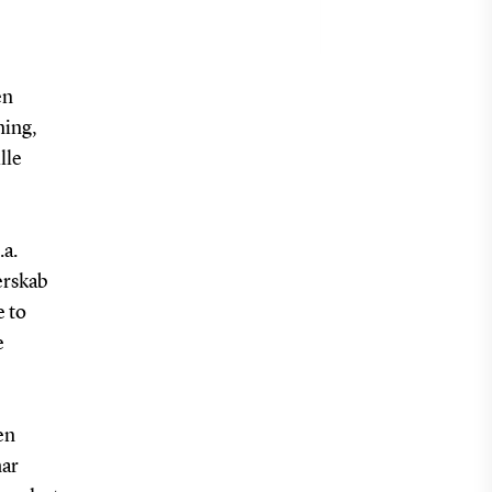
en
ning,
lle
.a.
erskab
 to
e
en
har