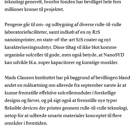
teknologi generelt, hvorfor fonden har bevilliget hele fem
millioner kroner til projektet.
Pengene går til om- og udbygning af diverse rulle-til-rulle
laboratoriefaciliteter, samt indkøb af en ny R2S
nanoimprinter, en state-of-the-art S2S coater og nyt
karakteriseringsudstyr. Disse tiltag vil ikke blot komme
organiske solceller til gode, men også betyde, at NanoSYD
kan udvikle bl.a. super kapacitorer og kunstige muskler.
Mads Clausen Instituttet har på baggrund af bevillingen bland
andet en målsætning om allerede fra september næste år at
kunne fremstille effektive solcellemoduler i forskellige
designs og farver, og på sigt også at fremstille nye typer
fleksible devices der printes gennem rulle-til-rulle teknologi,
netop for at udbrede smarte materialer konceptet til flere
områder i fremtiden.