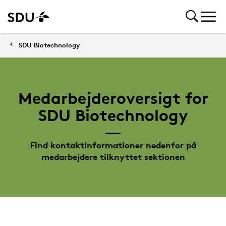
SDU Biotechnology
Medarbejderoversigt for
SDU Biotechnology
Find kontaktinformationer nedenfor på
medarbejdere tilknyttet sektionen