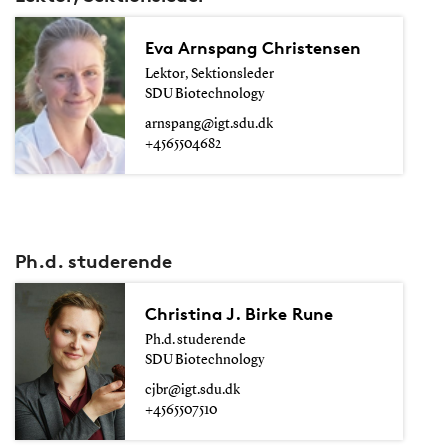
Eva Arnspang Christensen
Lektor, Sektionsleder
SDU Biotechnology
arnspang@igt.sdu.dk
+4565504682
Ph.d. studerende
Christina J. Birke Rune
Ph.d. studerende
SDU Biotechnology
cjbr@igt.sdu.dk
+4565507510