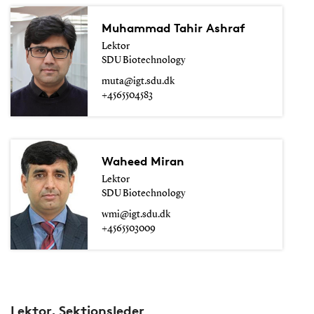
Muhammad Tahir Ashraf
Lektor
SDU Biotechnology
muta@igt.sdu.dk
+4565504583
Waheed Miran
Lektor
SDU Biotechnology
wmi@igt.sdu.dk
+4565503009
Lektor, Sektionsleder