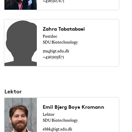
+4565507875
Zahra Tabatabaei
Postdoc
SDU Biotechnology
zta@igt.sdu.dk
+4565503875
Lektor
Emil Bjerg Boye Kromann
Lektor
SDU Biotechnology
ebbk@igt.sdu.dk