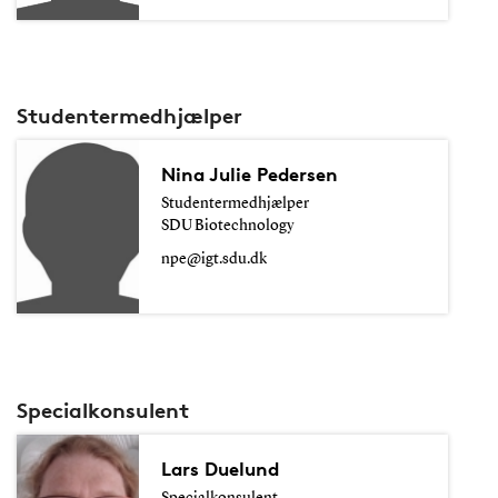
Studentermedhjælper
Nina Julie Pedersen
Studentermedhjælper
SDU Biotechnology
npe@igt.sdu.dk
Specialkonsulent
Lars Duelund