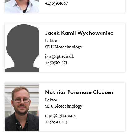
+4565501687
Jacek Kamil Wychowaniec
Lektor
SDU Biotechnology
jkw@igt.sdu.dk
+4565504171
Mathias Porsmose Clausen
Lektor
SDU Biotechnology
mpc@igt.sdu.dk
+4565507425