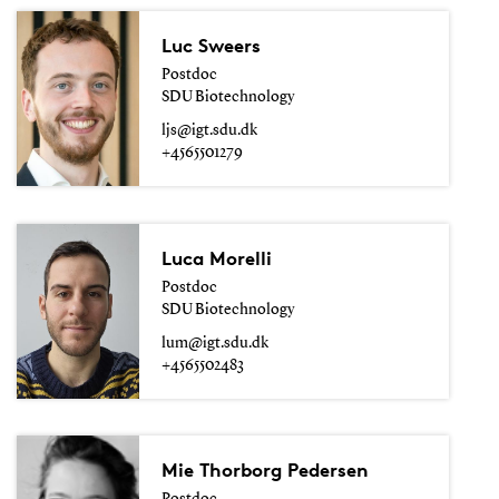
Luc Sweers
Postdoc
SDU Biotechnology
ljs@igt.sdu.dk
+4565501279
Luca Morelli
Postdoc
SDU Biotechnology
lum@igt.sdu.dk
+4565502483
Mie Thorborg Pedersen