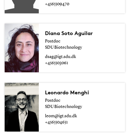
+4565509470
Diana Soto Aguilar
Postdoc
SDU Biotechnology
dsag@igt.sdu.dk
+4565503061
Leonardo Menghi
Postdoc
SDU Biotechnology
leom@igt.sdu.dk
+4565504651