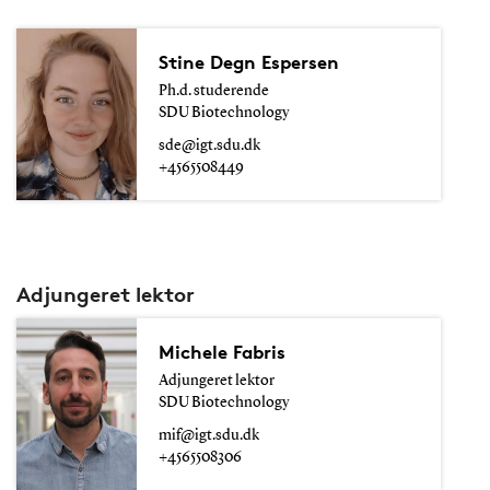
Stine Degn Espersen
Ph.d. studerende
SDU Biotechnology
sde@igt.sdu.dk
+4565508449
Adjungeret lektor
Michele Fabris
Adjungeret lektor
SDU Biotechnology
mif@igt.sdu.dk
+4565508306