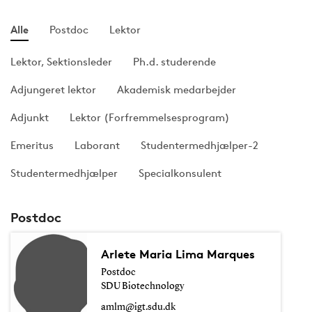
Alle
Postdoc
Lektor
Lektor, Sektionsleder
Ph.d. studerende
Adjungeret lektor
Akademisk medarbejder
Adjunkt
Lektor (Forfremmelsesprogram)
Emeritus
Laborant
Studentermedhjælper-2
Studentermedhjælper
Specialkonsulent
Postdoc
Arlete Maria Lima Marques
Postdoc
SDU Biotechnology
amlm@igt.sdu.dk