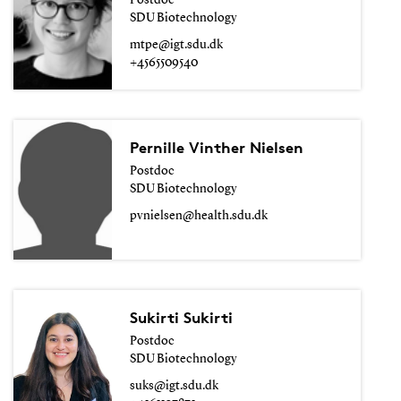
Postdoc
SDU Biotechnology
mtpe@igt.sdu.dk
+4565509540
Pernille Vinther Nielsen
Postdoc
SDU Biotechnology
pvnielsen@health.sdu.dk
Sukirti Sukirti
Postdoc
SDU Biotechnology
suks@igt.sdu.dk