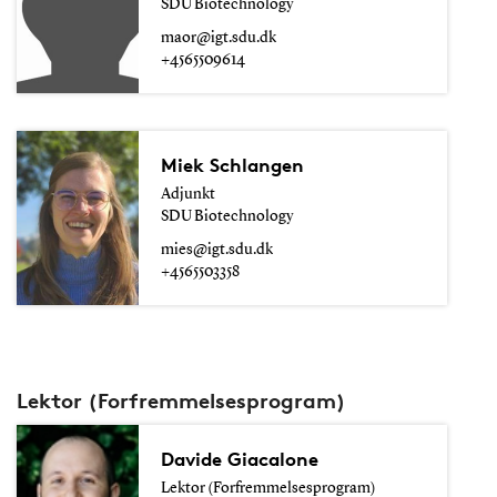
SDU Biotechnology
maor@igt.sdu.dk
+4565509614
Miek Schlangen
Adjunkt
SDU Biotechnology
mies@igt.sdu.dk
+4565503358
Lektor (Forfremmelsesprogram)
Davide Giacalone
Lektor (Forfremmelsesprogram)