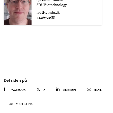
Specialkonsulent
SDU Biotechnology
lad@igt.sdu.dk
+4565502588
Del siden på
FACEBOOK
X
LINKEDIN
EMAIL
KOPIÉR LINK