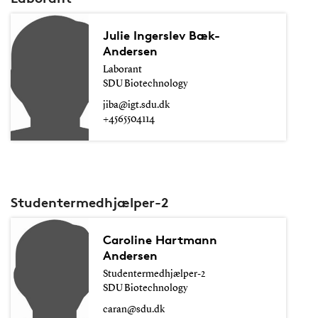
Julie Ingerslev Bæk-
Andersen
Laborant
SDU Biotechnology
jiba@igt.sdu.dk
+4565504114
Studentermedhjælper-2
Caroline Hartmann
Andersen
Studentermedhjælper-2
SDU Biotechnology
caran@sdu.dk