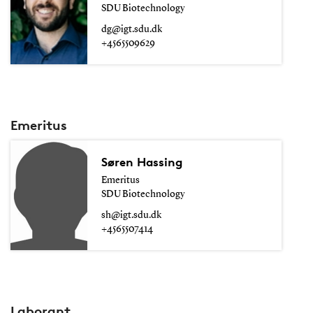
SDU Biotechnology
dg@igt.sdu.dk
+4565509629
Emeritus
Søren Hassing
Emeritus
SDU Biotechnology
sh@igt.sdu.dk
+4565507414
Laborant