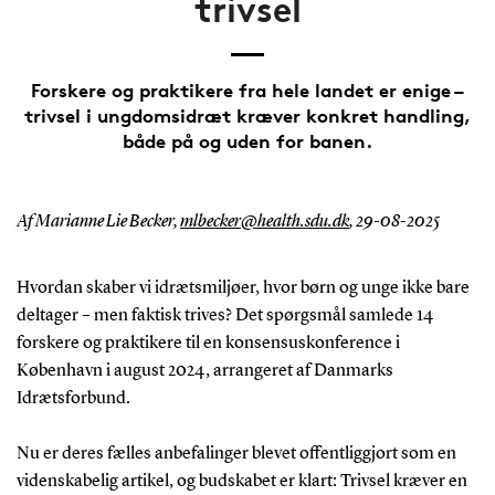
trivsel
Forskere og praktikere fra hele landet er enige –
trivsel i ungdomsidræt kræver konkret handling,
både på og uden for banen.
Af Marianne Lie Becker,
mlbecker@health.sdu.dk
,
29-08-2025
Hvordan skaber vi idrætsmiljøer, hvor børn og unge ikke bare
deltager – men faktisk trives? Det spørgsmål samlede 14
forskere og praktikere til en konsensuskonference i
København i august 2024, arrangeret af Danmarks
Idrætsforbund.
Nu er deres fælles anbefalinger blevet offentliggjort som en
videnskabelig artikel, og budskabet er klart: Trivsel kræver en