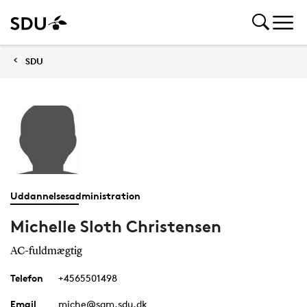
SDU
Uddannelsesadministration
Michelle Sloth Christensen
AC-fuldmægtig
Telefon
+4565501498
Email
miche@sam.sdu.dk