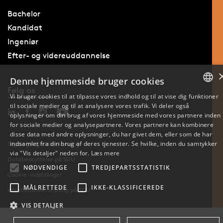
Bachelor
Kandidat
Ingeniør
Efter- og videreuddannelse
Denne hjemmeside bruger cookies
Følg os
Vi bruger cookies til at tilpasse vores indhold og til at vise dig funktioner
til sociale medier og til at analysere vores trafik. Vi deler også
DANISH
oplysninger om din brug af vores hjemmeside med vores partnere inden
for sociale medier og analysepartnere. Vores partnere kan kombinere
ENGLISH
disse data med andre oplysninger, du har givet dem, eller som de har
indsamlet fra din brug af deres tjenester. Se hvilke, inden du samtykker
Tilgængelighedserklæring
DANISH
via "Vis detaljer" neden for.
Læs mere
Databeskyttelse på SDU
NØDVENDIGE
TREDJEPARTSSTATISTIK
Cookie-indstillinger
MÅLRETTEDE
IKKE-KLASSIFICEREDE
Whistleblowerordning på SDU
VIS DETALJER