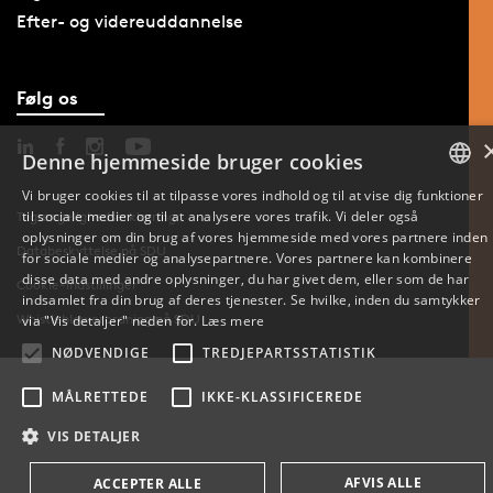
Efter- og videreuddannelse
Følg os
Denne hjemmeside bruger cookies
Vi bruger cookies til at tilpasse vores indhold og til at vise dig funktioner
til sociale medier og til at analysere vores trafik. Vi deler også
DANISH
Tilgængelighedserklæring
oplysninger om din brug af vores hjemmeside med vores partnere inden
Databeskyttelse på SDU
for sociale medier og analysepartnere. Vores partnere kan kombinere
ENGLISH
disse data med andre oplysninger, du har givet dem, eller som de har
Cookie-indstillinger
indsamlet fra din brug af deres tjenester. Se hvilke, inden du samtykker
DANISH
Whistleblowerordning på SDU
via "Vis detaljer" neden for.
Læs mere
NØDVENDIGE
TREDJEPARTSSTATISTIK
MÅLRETTEDE
IKKE-KLASSIFICEREDE
VIS DETALJER
AFVIS ALLE
ACCEPTER ALLE