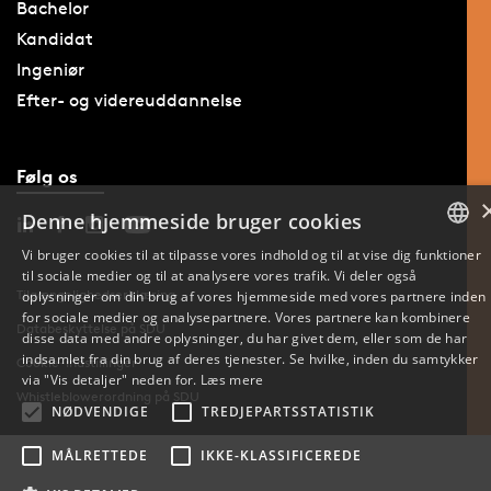
Bachelor
Kandidat
Ingeniør
Efter- og videreuddannelse
Følg os
Denne hjemmeside bruger cookies
Vi bruger cookies til at tilpasse vores indhold og til at vise dig funktioner
til sociale medier og til at analysere vores trafik. Vi deler også
DANISH
Tilgængelighedserklæring
oplysninger om din brug af vores hjemmeside med vores partnere inden
for sociale medier og analysepartnere. Vores partnere kan kombinere
ENGLISH
Databeskyttelse på SDU
disse data med andre oplysninger, du har givet dem, eller som de har
indsamlet fra din brug af deres tjenester. Se hvilke, inden du samtykker
Cookie-indstillinger
DANISH
via "Vis detaljer" neden for.
Læs mere
Whistleblowerordning på SDU
NØDVENDIGE
TREDJEPARTSSTATISTIK
MÅLRETTEDE
IKKE-KLASSIFICEREDE