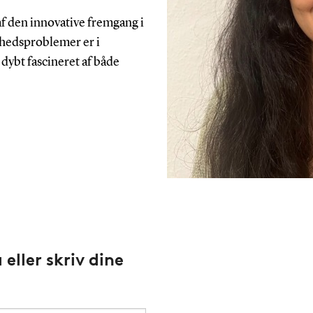
 af den innovative fremgang i
dhedsproblemer er i
 dybt fascineret af både
eller skriv dine