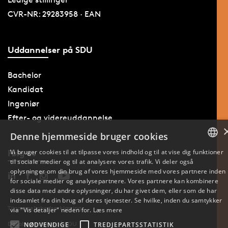
CVR-NR: 29283958 · EAN
Uddannelser på SDU
Bachelor
Kandidat
Ingeniør
Efter- og videreuddannelse
Denne hjemmeside bruger cookies
Vi bruger cookies til at tilpasse vores indhold og til at vise dig funktioner
Følg os
til sociale medier og til at analysere vores trafik. Vi deler også
DANISH
oplysninger om din brug af vores hjemmeside med vores partnere inden
for sociale medier og analysepartnere. Vores partnere kan kombinere
ENGLISH
disse data med andre oplysninger, du har givet dem, eller som de har
indsamlet fra din brug af deres tjenester. Se hvilke, inden du samtykker
DANISH
Tilgængelighedserklæring
via "Vis detaljer" neden for.
Læs mere
Databeskyttelse på SDU
NØDVENDIGE
TREDJEPARTSSTATISTIK