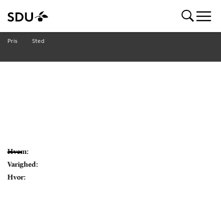
Pris
Sted
Hvem:
Varighed:
Hvor: