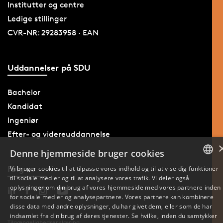
Institutter og centre
Ledige stillinger
CVR-NR: 29283958 · EAN
Uddannelser på SDU
Bachelor
Kandidat
Ingeniør
Efter- og videreuddannelse
Denne hjemmeside bruger cookies
Følg os
Vi bruger cookies til at tilpasse vores indhold og til at vise dig funktioner
til sociale medier og til at analysere vores trafik. Vi deler også
DANISH
oplysninger om din brug af vores hjemmeside med vores partnere inden
for sociale medier og analysepartnere. Vores partnere kan kombinere
ENGLISH
disse data med andre oplysninger, du har givet dem, eller som de har
indsamlet fra din brug af deres tjenester. Se hvilke, inden du samtykker
Tilgængelighedserklæring
DANISH