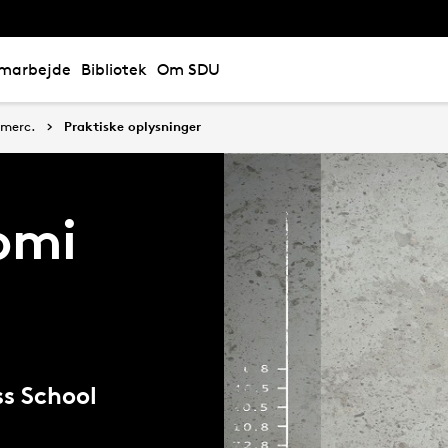
marbejde
Bibliotek
Om SDU
merc.
Praktiske oplysninger
omi
-
ss School