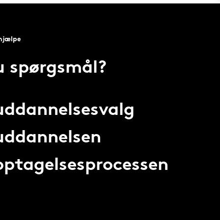
 hjælpe
u spørgsmål?
 uddannelsesvalg
 uddannelsen
 optagelsesprocessen