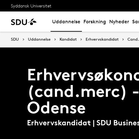
Syddansk Universitet
Uddannelse
Forskning
Nyheder
Sa
SDU
Uddannelse
Kandidat
Erhvervskandidat
Cand.
Erhvervsøkon
(cand.merc) 
Odense
Erhvervskandidat | SDU Busine