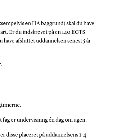
sempelvis en HA baggrund) skal du have
start. Er du indskrevet på en 140 ECTS
have afsluttet uddannelsen senest 5 år
.
gtimerne.
ét fag er undervisning én dag om ugen.
r disse placeret på uddannelsens 1-4