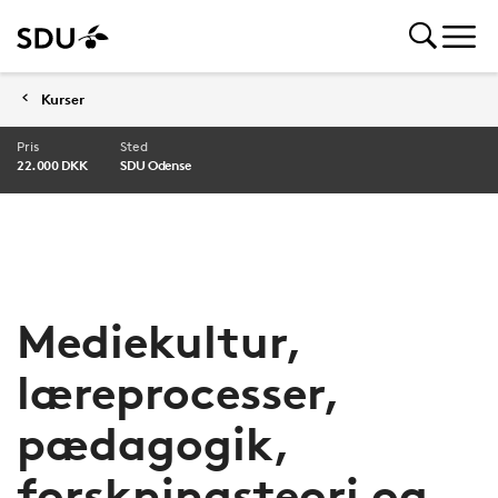
Kurser
Pris
Sted
22.000 DKK
SDU Odense
Mediekultur,
læreprocesser,
pædagogik,
forskningsteori og