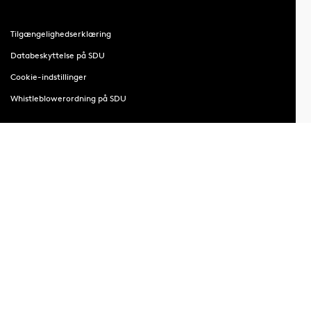
Tilgængelighedserklæring
Databeskyttelse på SDU
Cookie-indstillinger
Whistleblowerordning på SDU