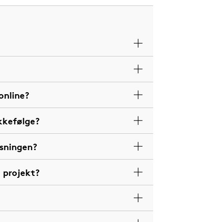
online?
kkefølge?
isningen?
e projekt?