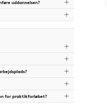
mføre uddannelsen?
arbejdsplads?
on for praktikforløbet?