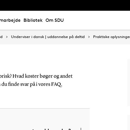
marbejde
Bibliotek
Om SDU
id
Underviser i dansk | uddannelse på deltid
Praktiske oplysninge
torisk? Hvad koster bøger og andet
u finde svar på i vores FAQ.