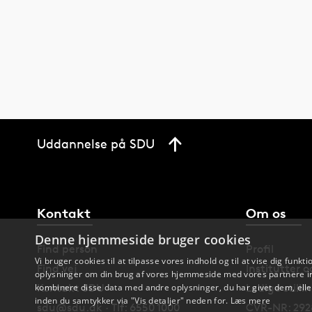
Uddannelse på SDU
Kontakt
Om os
Denne hjemmeside bruger cookies
Find person
Profil
Vi bruger cookies til at tilpasse vores indhold og til at vise dig funkti
Find vej
Institutter 
oplysninger om din brug af vores hjemmeside med vores partnere in
Kontakt SDU
Ledige stilli
kombinere disse data med andre oplysninger, du har givet dem, eller
inden du samtykker via "Vis detaljer" neden for.
Læs mere
sdu@sdu.dk · Tlf: 6550 1000
CVR-NR: 292