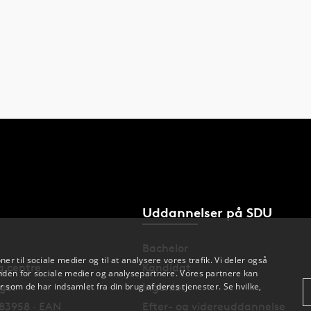
Uddannelser på SDU
Bachelor
oner til sociale medier og til at analysere vores trafik. Vi deler også
og centre
Kandidat
den for sociale medier og analysepartnere. Vores partnere kan
nger
Ingeniør
 som de har indsamlet fra din brug af deres tjenester. Se hvilke,
83958 · EAN
Efter- og videreuddannelse