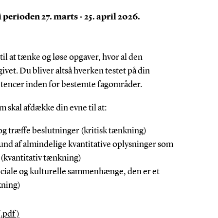
perioden 27. marts - 25. april 2026.
il at tænke og løse opgaver, hvor al den
vet. Du bliver altså hverken testet på din
etencer inden for bestemte fagområder.
m skal afdække din evne til at:
g træffe beslutninger (kritisk tænkning)
nd af almindelige kvantitative oplysninger som
r (kvantitativ tænkning)
sociale og kulturelle sammenhænge, den er et
kning)
(.pdf)