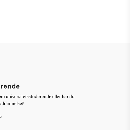
erende
som universitetsstuderende eller har du
 uddannelse?
e