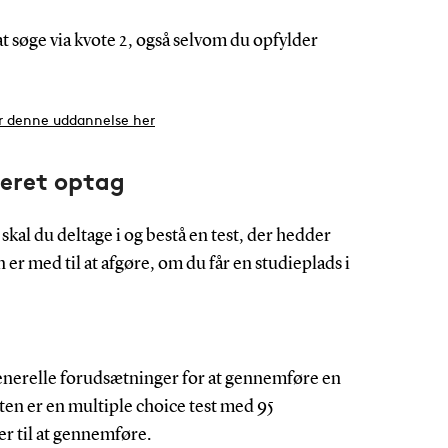
 at søge via kvote 2, også selvom du opfylder
or denne uddannelse her
seret optag
 skal du deltage i og bestå en test, der hedder
n er med til at afgøre, om du får en studieplads i
generelle forudsætninger for at gennemføre en
ten er en multiple choice test med 95
er til at gennemføre.