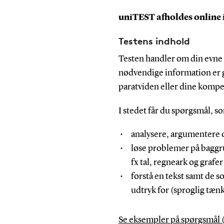
uniTEST afholdes online i 
Testens indhold
Testen handler om din evne t
nødvendige information er gi
paratviden eller dine komp
I stedet får du spørgsmål, so
analysere, argumentere o
løse problemer på baggru
fx tal, regneark og grafe
forstå en tekst samt de 
udtryk for (sproglig tæn
Se eksempler på spørgsmål 