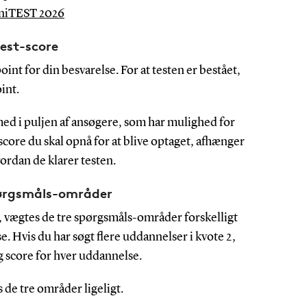
 uniTEST 2026
test-score
int for din besvarelse. For at testen er bestået,
int.
med i puljen af ansøgere, som har mulighed for
 score du skal opnå for at blive optaget, afhænger
vordan de klarer testen.
pørgsmåls-områder
, vægtes de tre spørgsmåls-områder forskelligt
e. Hvis du har søgt flere uddannelser i kvote 2,
ig score for hver uddannelse.
de tre områder ligeligt.