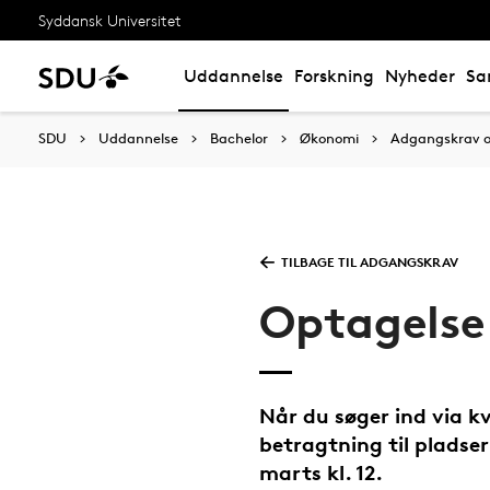
Syddansk Universitet
Uddannelse
Forskning
Nyheder
Sa
SDU
Uddannelse
Bachelor
Økonomi
Adgangskrav o
TILBAGE TIL ADGANGSKRAV
Optagelse
Når du søger ind via k
betragtning til pladser
marts kl. 12.