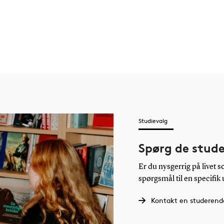
Studievalg
Spørg de stud
Er du nysgerrig på livet 
spørgsmål til en specifik
Kontakt en studerend