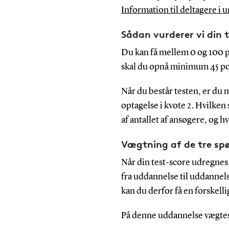
Information til deltagere i
Sådan vurderer vi din 
Du kan få mellem 0 og 100 po
skal du opnå minimum 45 po
Når du består testen, er du 
optagelse i kvote 2. Hvilken
af antallet af ansøgere, og h
Vægtning af de tre s
Når din test-score udregnes
fra uddannelse til uddannels
kan du derfor få en forskell
På denne uddannelse vægtes 