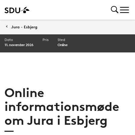
Jura - Esbjerg
Dato
Pris
Sted
11. november 2026
Online
Online
informationsmøde
om Jura i Esbjerg