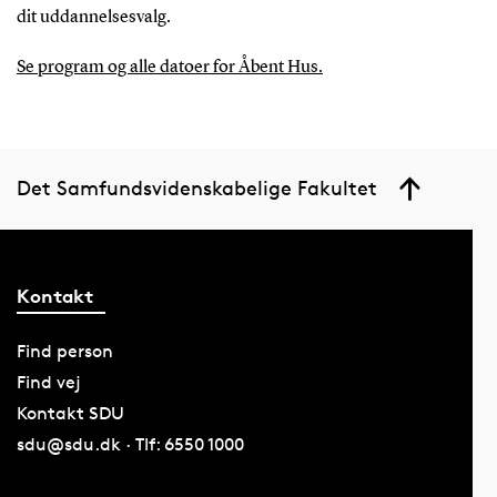
dit uddannelsesvalg.
Se program og alle datoer for Åbent Hus.
Det Samfundsvidenskabelige Fakultet
Kontakt
Find person
Find vej
Kontakt SDU
sdu@sdu.dk · Tlf: 6550 1000