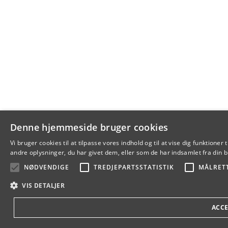
Denne hjemmeside bruger cookies
Vi bruger cookies til at tilpasse vores indhold og til at vise dig funkti
andre oplysninger, du har givet dem, eller som de har indsamlet fra din br
NØDVENDIGE
TREDJEPARTSSTATISTIK
MÅLRET
VIS DETALJER
ACCE