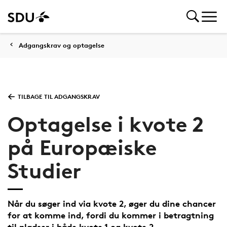
Adgangskrav og optagelse
TILBAGE TIL ADGANGSKRAV
Optagelse i kvote 2
på Europæiske
Studier
Når du søger ind via kvote 2, øger du dine chancer
for at komme ind, fordi du kommer i betragtning
til pladser i både kvote 1 og kvote 2.