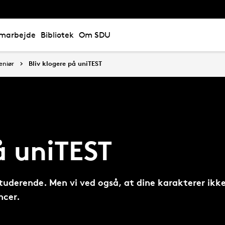
marbejde
Bibliotek
Om SDU
eniør
Bliv klogere på uniTEST
å uniTEST
studerende. Men vi ved også, at dine karakterer ikke
ncer.