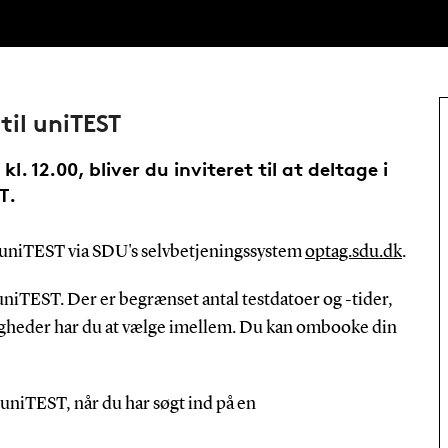
 til uniTEST
. 12.00, bliver du inviteret til at deltage i
T.
ig uniTEST via SDU's selvbetjeningssystem
optag.sdu.dk
.
l uniTEST. Der er begrænset antal testdatoer og -tider,
uligheder har du at vælge imellem. Du kan ombooke din
uniTEST, når du har søgt ind på en