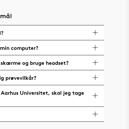
smål
d?
l min computer?
e skærme og bruge headset?
g prøvevilkår?
 Aarhus Universitet, skal jeg tage