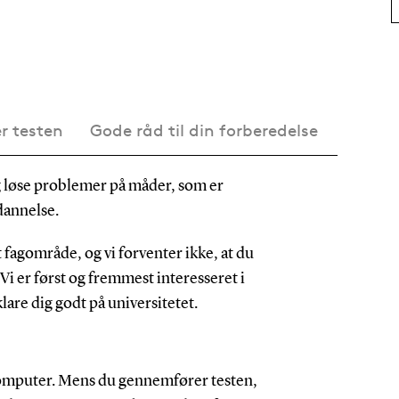
er testen
Gode råd til din forberedelse
g løse problemer på måder, som er
dannelse.
t fagområde, og vi forventer ikke, at du
 Vi er først og fremmest interesseret i
are dig godt på universitetet.
omputer. Mens du gennemfører testen,