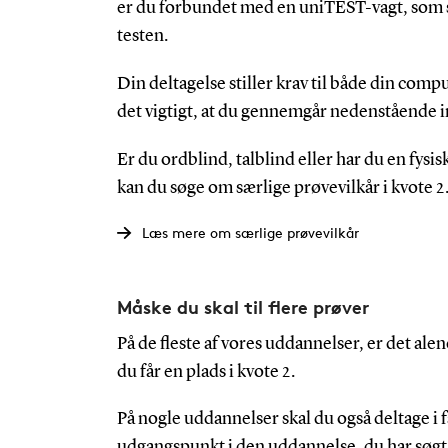
er du forbundet med en uniTEST-vagt, som s
testen.
Din deltagelse stiller krav til både din comp
det vigtigt, at du gennemgår nedenstående 
Er du ordblind, talblind eller har du en fysi
kan du søge om særlige prøvevilkår i kvote 2
Læs mere om særlige prøvevilkår
Måske du skal til flere prøver
På de fleste af vores uddannelser, er det ale
du får en plads i kvote 2.
På nogle uddannelser skal du også deltage i f
udgangspunkt i den uddannelse, du har søgt 