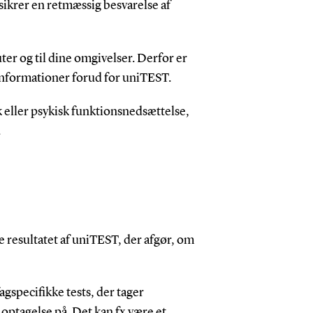
ikrer en retmæssig besvarelse af
uter og til dine omgivelser. Derfor er
informationer forud for uniTEST.
sk eller psykisk funktionsnedsættelse,
.
ne resultatet af uniTEST, der afgør, om
agspecifikke tests, der tager
optagelse på. Det kan fx være et