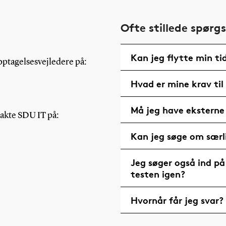
Ofte stillede spørg
Kan jeg flytte min ti
optagelsesvejledere på:
Hvad er mine krav ti
Må jeg have ekstern
takte SDU IT på:
Kan jeg søge om særli
Jeg søger også ind på
testen igen?
Hvornår får jeg svar?