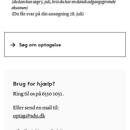
(du
kan kun søge 5. juli, hvis du har en dansk adgangsgivende
eksamen)
(Du får svar på din ansøgning 28. juli)
Søg om optagelse
Brug for hjælp?
Ring til os på 6550 1051.
Eller send en mail til:
optag@sdu.dk