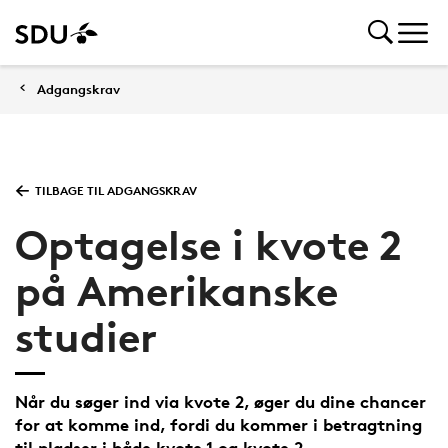
Adgangskrav
TILBAGE TIL ADGANGSKRAV
Optagelse i kvote 2
på Amerikanske
studier
Når du søger ind via kvote 2, øger du dine chancer
for at komme ind, fordi du kommer i betragtning
til pladser i både kvote 1 og kvote 2.