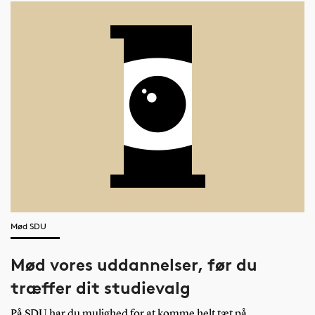
Mød SDU
Mød vores uddannelser, før du
træffer dit studievalg
På SDU har du mulighed for at komme helt tæt på