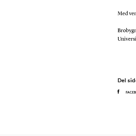
Med ven
Brobygn
Univers
Del si
FACE