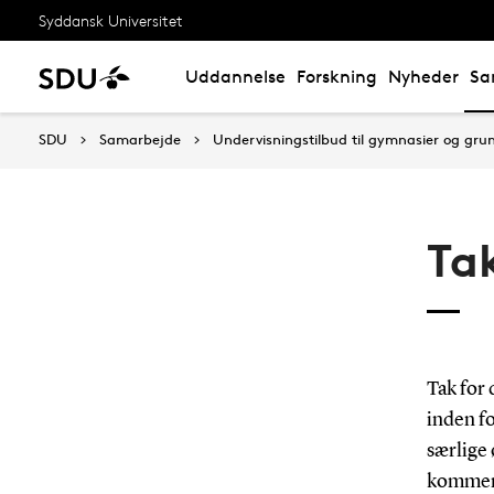
Syddansk Universitet
Uddannelse
Forskning
Nyheder
Sa
SDU
Samarbejde
Undervisningstilbud til gymnasier og gru
Tak
Tak for 
inden fo
særlige 
komment