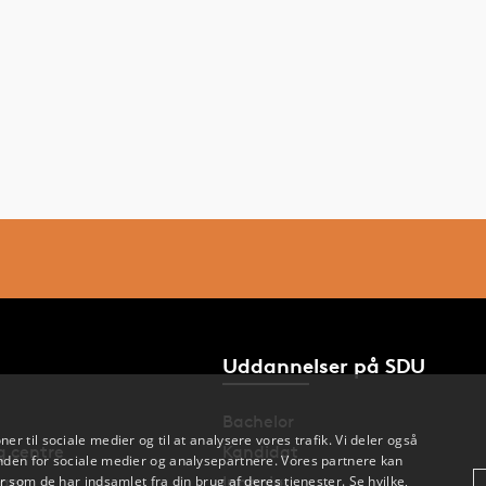
Uddannelser på SDU
Bachelor
oner til sociale medier og til at analysere vores trafik. Vi deler også
og centre
Kandidat
den for sociale medier og analysepartnere. Vores partnere kan
nger
Ingeniør
 som de har indsamlet fra din brug af deres tjenester. Se hvilke,