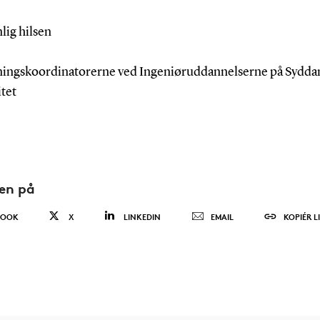
lig hilsen
ingskoordinatorerne ved Ingeniøruddannelserne på Sydda
itet
den på
BOOK
X
LINKEDIN
EMAIL
KOPIÉR L