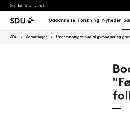
Syddansk Universitet
Uddannelse
Forskning
Nyheder
Sa
SDU
Samarbejde
Undervisningstilbud til gymnasier og gru
Bo
"F
fol