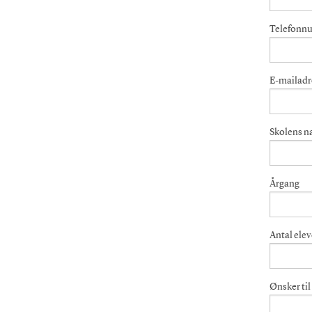
Telefonn
E-mailadr
Skolens n
Årgang
Antal elev
Ønsker til