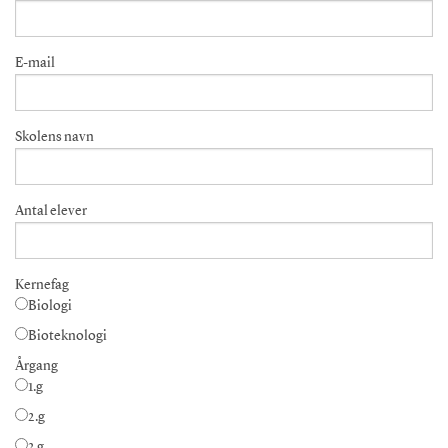
E-mail
Skolens navn
Antal elever
Kernefag
Biologi
Bioteknologi
Årgang
1.g
2.g
3.g