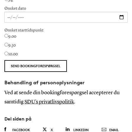
Ønsket dato
Ønsket starttidspunkt
9.00
9.30
10.00
Behandling af personoplysninger
Ved at sende din bookingforespørgsel accepterer du
samtidig
SDU's privatlivspolitik
.
Del siden på
FACEBOOK
X
LINKEDIN
EMAIL