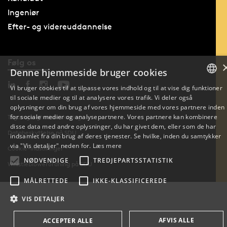
Ingeniør
Efter- og videreuddannelse
Følg os
Denne hjemmeside bruger cookies
Vi bruger cookies til at tilpasse vores indhold og til at vise dig funktioner
til sociale medier og til at analysere vores trafik. Vi deler også
DANISH
oplysninger om din brug af vores hjemmeside med vores partnere inden
for sociale medier og analysepartnere. Vores partnere kan kombinere
Tilgængelighedserklæring
ENGLISH
disse data med andre oplysninger, du har givet dem, eller som de har
Databeskyttelse på SDU
indsamlet fra din brug af deres tjenester. Se hvilke, inden du samtykker
DANISH
via "Vis detaljer" neden for.
Læs mere
Cookie-indstillinger
NØDVENDIGE
TREDJEPARTSSTATISTIK
Whistleblowerordning på SDU
MÅLRETTEDE
IKKE-KLASSIFICEREDE
VIS DETALJER
AFVIS ALLE
ACCEPTER ALLE