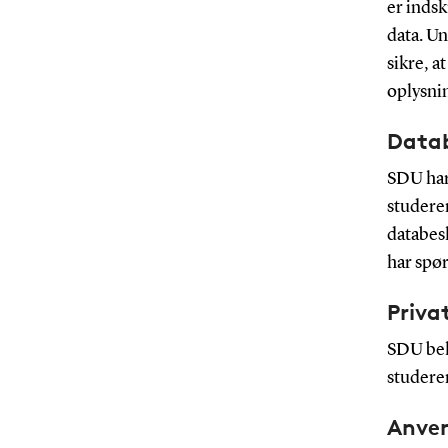
er indsk
data. Un
sikre, a
oplysnin
Datab
SDU har
studere
databes
har spør
Privat
SDU beh
studere
Anven