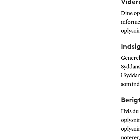
Vider
Dine opl
informer
oplysni
Indsi
Generelt
Syddansk
i Syddan
som ind
Berig
Hvis du 
oplysnin
oplysnin
noterer,