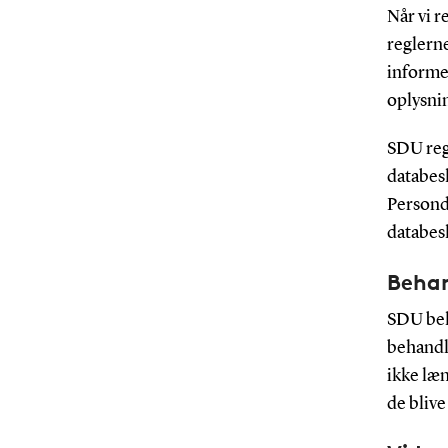
Når vi r
reglern
informe
oplysni
SDU reg
databesk
Persond
databesk
Behan
SDU beh
behandl
ikke læn
de blive