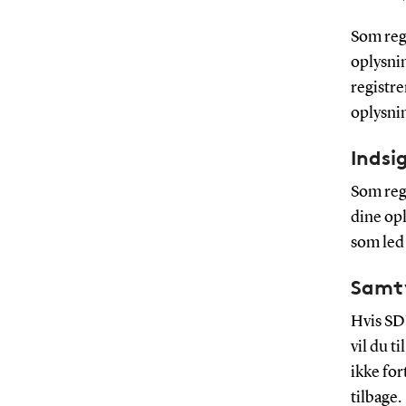
Som regi
oplysnin
registre
oplysni
Indsi
Som regi
dine op
som led 
Samt
Hvis SDU
vil du t
ikke fo
tilbage.