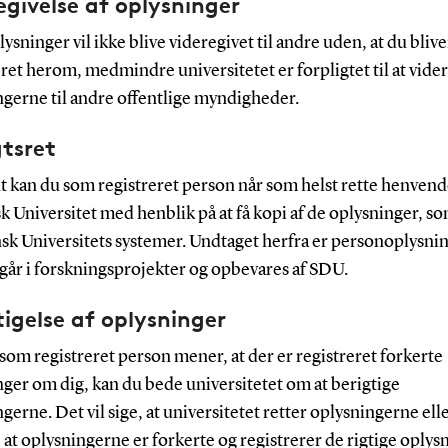
egivelse af oplysninger
ysninger vil ikke blive videregivet til andre uden, at du blive
et herom, medmindre universitetet er forpligtet til at vide
ngerne til andre offentlige myndigheder.
gtsret
 kan du som registreret person når som helst rette henvende
 Universitet med henblik på at få kopi af de oplysninger, so
sk Universitets systemer. Undtaget herfra er personoplysnin
går i forskningsprojekter og opbevares af SDU.
tigelse af oplysninger
som registreret person mener, at der er registreret forkerte
ger om dig, kan du bede universitetet om at berigtige
gerne. Det vil sige, at universitetet retter oplysningerne ell
 at oplysningerne er forkerte og registrerer de rigtige oplys