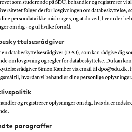
revet som studerende på SDU, behandler og registrerer vi al
iversitetet følger derfor lovgivningen om databeskyttelse, s
t dine persondata ikke misbruges, og at du ved, hvem der be
ger om dig - og til hvilke formål.
eskyttelsesrådgiver
 en databeskyttelsesrådgiver (DPO), som kan rådgive dig s
nde om lovgivning og regler for databeskyttelse. Du kan kon
kyttelsesrådgiver Simon Kamber via email til
dpo@sdu.dk
, 
gsmål til, hvordan vi behandler dine personlige oplysninger
livspolitik
andler og registrerer oplysninger om dig, hvis du er indskr
nde.
dte paragraffer