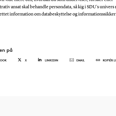
rativ ansat skal behandle persondata, så kig i SDU’s univer
ettet information om databeskyttelse og informationssikke
den på
BOOK
X
LINKEDIN
EMAIL
KOPIÉR L