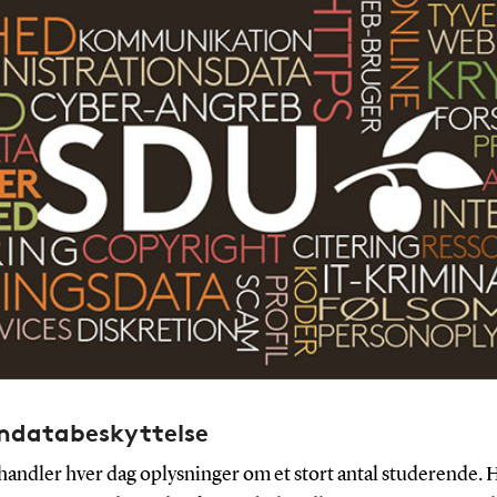
ndatabeskyttelse
andler hver dag oplysninger om et stort antal studerende. 