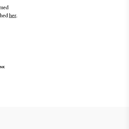
s med
rhed
her
.
INK