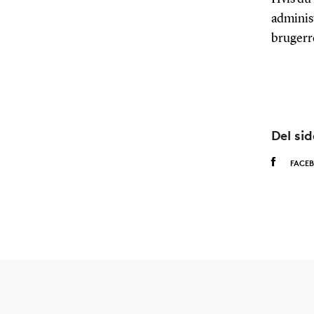
administ
brugerr
Del si
FACE