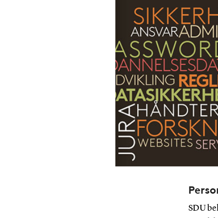
Perso
SDU beh