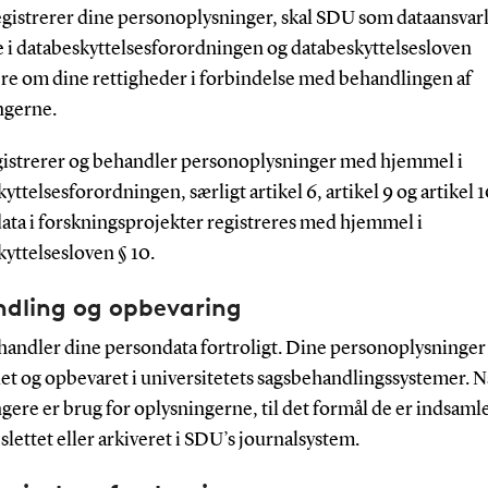
egistrerer dine personoplysninger, skal SDU som dataansvarl
e i databeskyttelsesforordningen og databeskyttelsesloven
re om dine rettigheder i forbindelse med behandlingen af
ngerne.
istrerer og behandler personoplysninger med hjemmel i
yttelsesforordningen, særligt artikel 6, artikel 9 og artikel 1
ata i forskningsprojekter registreres med hjemmel i
yttelsesloven § 10.
dling og opbevaring
andler dine persondata fortroligt. Dine personoplysninger v
et og opbevaret i universitetets sagsbehandlingssystemer. N
gere er brug for oplysningerne, til det formål de er indsamlet 
 slettet eller arkiveret i SDU’s journalsystem.