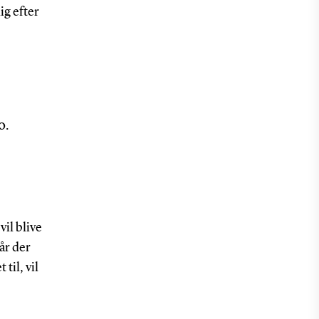
ig efter
0.
il blive
år der
til, vil