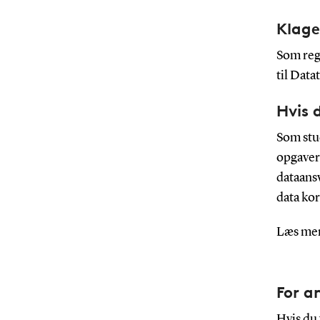
Klage
Som reg
til Data
Hvis 
Som stu
opgaver 
dataansv
data kor
Læs me
For a
Hvis du 