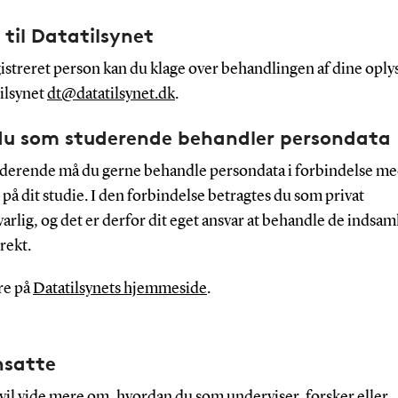
 til Datatilsynet
istreret person kan du klage over behandlingen af dine oply
tilsynet
dt@datatilsynet.dk
.
du som studerende behandler persondata
derende må du gerne behandle persondata i forbindelse m
på dit studie. I den forbindelse betragtes du som privat
arlig, og det er derfor dit eget ansvar at behandle de indsa
rekt.
re på
Datatilsynets hjemmeside
.
nsatte
vil vide mere om, hvordan du som underviser, forsker eller