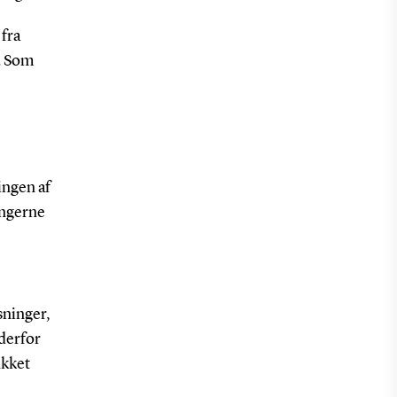
 fra
e. Som
ingen af
ingerne
sninger,
 derfor
ukket