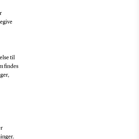
r
regive
lse til
m findes
ger,
er
ninger.