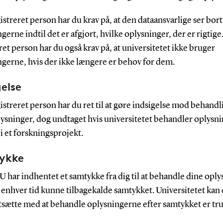
streret person har du krav på, at den dataansvarlige ser bort
gerne indtil det er afgjort, hvilke oplysninger, der er rigtig
ret person har du også krav på, at universitetet ikke bruger
ngerne, hvis der ikke længere er behov for dem.
gelse
streret person har du ret til at gøre indsigelse mod behandl
lysninger, dog undtaget hvis universitetet behandler oplysn
i et forskningsprojekt.
ykke
 har indhentet et samtykke fra dig til at behandle dine oply
il enhver tid kunne tilbagekalde samtykket. Universitetet kan
rtsætte med at behandle oplysningerne efter samtykket er tr