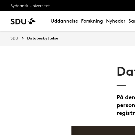
Syddansk Universitet
Uddannelse
Forskning
Nyheder
Sa
SDU
Databeskyttelse
Da
På den
person
regist