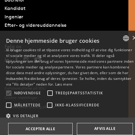
Kandidat
Ingeniør
Efter- og videreuddannelse
Denne hjemmeside bruger cookies
Følg os
Vi bruger cookies til at tilpasse vores indhold og til at vise dig funktioner
til sociale medier og til at analysere vores trafik. Vi deler også
DANISH
oplysninger om din brug af vores hjemmeside med vores partnere inden
for sociale medier og analysepartnere. Vores partnere kan kombinere
ENGLISH
disse data med andre oplysninger, du har givet dem, eller som de har
indsamlet fra din brug af deres tjenester. Se hvilke, inden du samtykker
Tilgængelighedserklæring
DANISH
via "Vis detaljer" neden for.
Læs mere
Databeskyttelse på SDU
NØDVENDIGE
TREDJEPARTSSTATISTIK
Cookie-indstillinger
MÅLRETTEDE
IKKE-KLASSIFICEREDE
Whistleblowerordning på SDU
VIS DETALJER
AFVIS ALLE
ACCEPTER ALLE