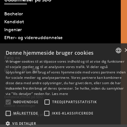
Bachelor
Kandidat
Ingeniør
Efter- og videreuddannelse
Denne hjemmeside bruger cookies
Følg os
Vi bruger cookies til at tilpasse vores indhold og til at vise dig funktioner
til sociale medier og til at analysere vores trafik. Vi deler også
DANISH
oplysninger om din brug af vores hjemmeside med vores partnere inden
for sociale medier og analysepartnere. Vores partnere kan kombinere
ENGLISH
disse data med andre oplysninger, du har givet dem, eller som de har
Tilgængelighedserklæring
indsamlet fra din brug af deres tjenester. Se hvilke, inden du samtykker
DANISH
via "Vis detaljer" neden for.
Læs mere
Databeskyttelse på SDU
NØDVENDIGE
TREDJEPARTSSTATISTIK
Cookie-indstillinger
MÅLRETTEDE
IKKE-KLASSIFICEREDE
Whistleblowerordning på SDU
VIS DETALJER