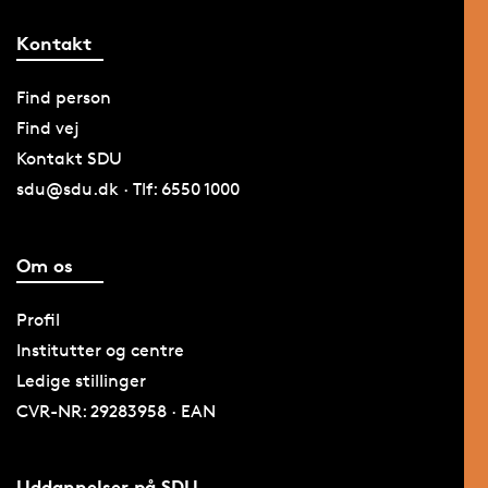
Kontakt
Find person
Find vej
Kontakt SDU
sdu@sdu.dk · Tlf: 6550 1000
Om os
Profil
Institutter og centre
Ledige stillinger
CVR-NR: 29283958 · EAN
Uddannelser på SDU