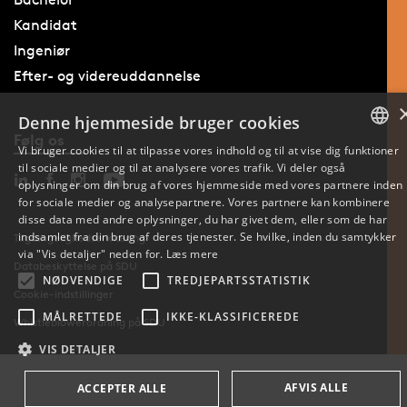
Kandidat
Ingeniør
Efter- og videreuddannelse
Denne hjemmeside bruger cookies
Følg os
Vi bruger cookies til at tilpasse vores indhold og til at vise dig funktioner
til sociale medier og til at analysere vores trafik. Vi deler også
DANISH
oplysninger om din brug af vores hjemmeside med vores partnere inden
for sociale medier og analysepartnere. Vores partnere kan kombinere
ENGLISH
disse data med andre oplysninger, du har givet dem, eller som de har
indsamlet fra din brug af deres tjenester. Se hvilke, inden du samtykker
Tilgængelighedserklæring
DANISH
via "Vis detaljer" neden for.
Læs mere
Databeskyttelse på SDU
NØDVENDIGE
TREDJEPARTSSTATISTIK
Cookie-indstillinger
MÅLRETTEDE
IKKE-KLASSIFICEREDE
Whistleblowerordning på SDU
VIS DETALJER
AFVIS ALLE
ACCEPTER ALLE