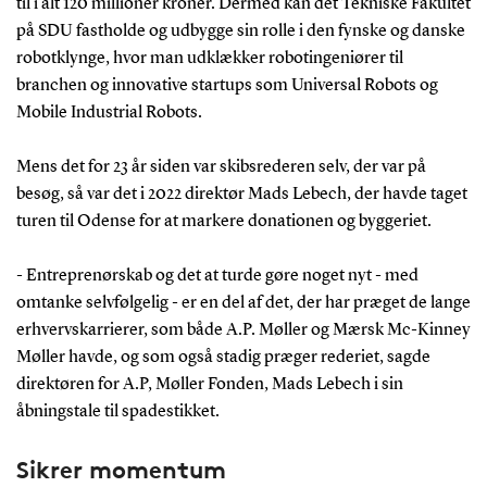
til i alt 120 millioner kroner. Dermed kan det Tekniske Fakultet
på SDU fastholde og udbygge sin rolle i den fynske og danske
robotklynge, hvor man udklækker robotingeniører til
branchen og innovative startups som Universal Robots og
Mobile Industrial Robots.
Mens det for 23 år siden var skibsrederen selv, der var på
besøg, så var det i 2022 direktør Mads Lebech, der havde taget
turen til Odense for at markere donationen og byggeriet.
- Entreprenørskab og det at turde gøre noget nyt - med
omtanke selvfølgelig - er en del af det, der har præget de lange
erhvervskarrierer, som både A.P. Møller og Mærsk Mc-Kinney
Møller havde, og som også stadig præger rederiet, sagde
direktøren for A.P, Møller Fonden, Mads Lebech i sin
åbningstale til spadestikket.
Sikrer momentum