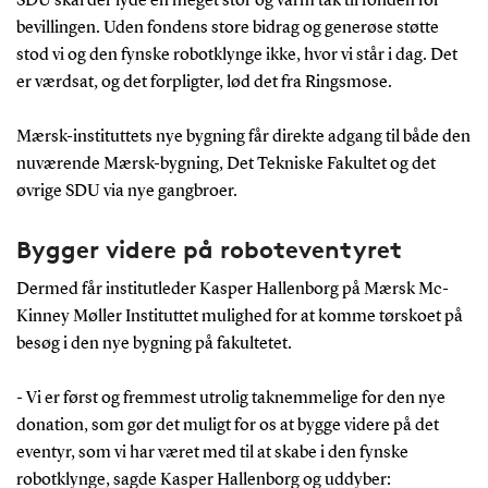
SDU skal der lyde en meget stor og varm tak til fonden for
bevillingen. Uden fondens store bidrag og generøse støtte
stod vi og den fynske robotklynge ikke, hvor vi står i dag. Det
er værdsat, og det forpligter, lød det fra Ringsmose.
Mærsk-instituttets nye bygning får direkte adgang til både den
nuværende Mærsk-bygning, Det Tekniske Fakultet og det
øvrige SDU via nye gangbroer.
Bygger videre på roboteventyret
Dermed får institutleder Kasper Hallenborg på Mærsk Mc-
Kinney Møller Instituttet mulighed for at komme tørskoet på
besøg i den nye bygning på fakultetet.
- Vi er først og fremmest utrolig taknemmelige for den nye
donation, som gør det muligt for os at bygge videre på det
eventyr, som vi har været med til at skabe i den fynske
robotklynge, sagde Kasper Hallenborg og uddyber: