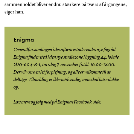
sammenholdet bliver endnu stærkere på tværs af årgangene,
siger han.
Enigma
Generalforsamlingen i de softwarestuderendes nye fagråd
Enigma finder sted i den nye studiezone i bygning 44, lokale
Ø20-604-B-1, torsdag 7. november fra kl. 16.00-18.00.
Der vil være en let forplejning, og alle er velkomne til at
deltage. Tilmelding er ikke nødvendig, man skal bare dukke
op.
Læs mere og følg med på Enigmas Facebook-side.