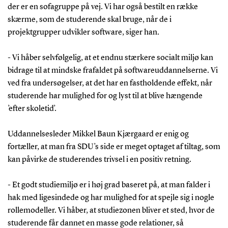
der er en sofagruppe på vej. Vi har også bestilt en række
skærme, som de studerende skal bruge, når de i
projektgrupper udvikler software, siger han.
- Vi håber selvfølgelig, at et endnu stærkere socialt miljø kan
bidrage til at mindske frafaldet på softwareuddannelserne. Vi
ved fra undersøgelser, at det har en fastholdende effekt, når
studerende har mulighed for og lyst til at blive hængende
’efter skoletid’.
Uddannelsesleder Mikkel Baun Kjærgaard er enig og
fortæller, at man fra SDU’s side er meget optaget af tiltag, som
kan påvirke de studerendes trivsel i en positiv retning.
- Et godt studiemiljø er i høj grad baseret på, at man falder i
hak med ligesindede og har mulighed for at spejle sig i nogle
rollemodeller. Vi håber, at studiezonen bliver et sted, hvor de
studerende får dannet en masse gode relationer, så