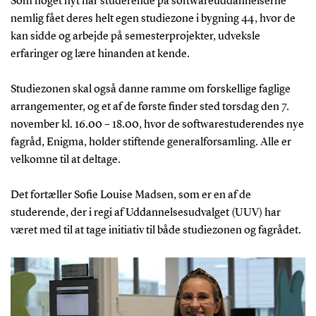
Som noget nyt har studerende på softwareuddannelserne
nemlig fået deres helt egen studiezone i bygning 44, hvor de
kan sidde og arbejde på semesterprojekter, udveksle
erfaringer og lære hinanden at kende.
Studiezonen skal også danne ramme om forskellige faglige
arrangementer, og et af de første finder sted torsdag den 7.
november kl. 16.00 – 18.00, hvor de softwarestuderendes nye
fagråd, Enigma, holder stiftende generalforsamling. Alle er
velkomne til at deltage.
Det fortæller Sofie Louise Madsen, som er en af de
studerende, der i regi af Uddannelsesudvalget (UUV) har
været med til at tage initiativ til både studiezonen og fagrådet.