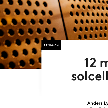
BEVILLING
12 m
solce
Anders L