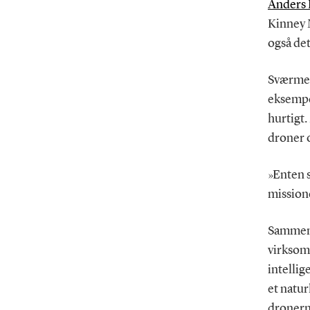
Anders 
Kinney M
også det
Sværme a
eksempel
hurtigt
droner 
»Enten s
missione
Sammen 
virksom
intelli
et natur
dronern