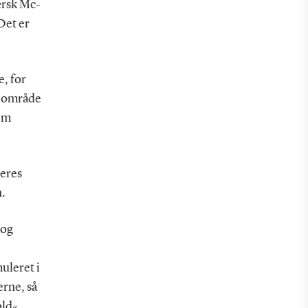
ærsk Mc-
Det er
, for
rt område
lem
deres
n.
 og
uleret i
erne, så
old«.