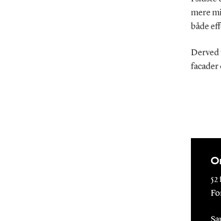
mere mi
både eff
Derved v
facader
O
52
Fo
Sa