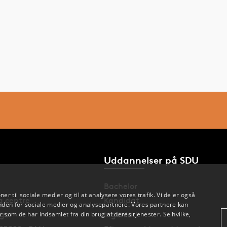
Uddannelser på SDU
Bachelor
oner til sociale medier og til at analysere vores trafik. Vi deler også
og centre
Kandidat
den for sociale medier og analysepartnere. Vores partnere kan
nger
Ingeniør
 som de har indsamlet fra din brug af deres tjenester. Se hvilke,