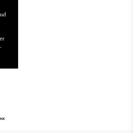
 ud
er
-
INK