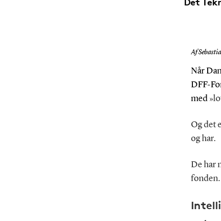
Det Tekn
Af Sebasti
Når Dan
DFF-For
med »
lo
Og det 
og har.
De har 
fonden
Intel