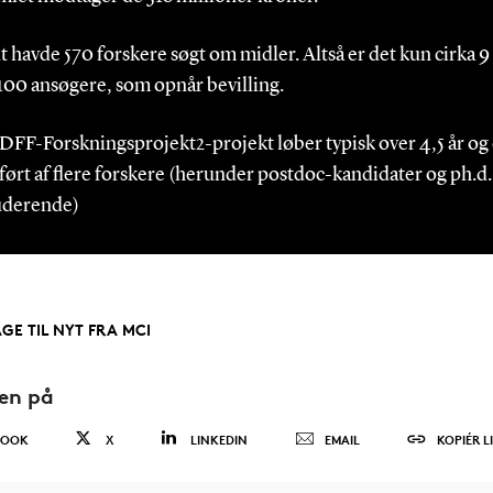
alt havde 570 forskere søgt om midler. Altså er det kun cirka 9
 100 ansøgere, som opnår bevilling.
 DFF-Forskningsprojekt2-projekt løber typisk over 4,5 år og 
ført af flere forskere (herunder postdoc-kandidater og ph.d.
uderende)
AGE TIL NYT FRA MCI
den på
BOOK
X
LINKEDIN
EMAIL
KOPIÉR L