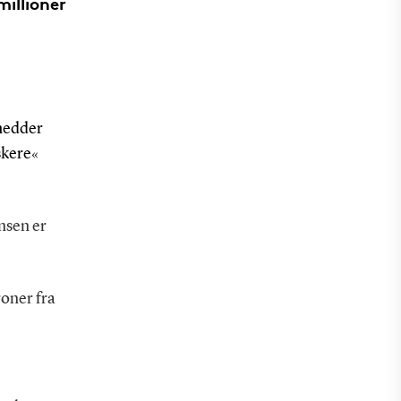
millioner
 hedder
skere«
nsen er
oner fra