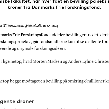
iske Fakultet, har hver fået en bevilling på seks 
kroner fra Danmarks Frie Forskningsfond.
an Wittrock,
sewitt@tek.sdu.dk
,
10-05-2024
marks Frie Forskningsfond uddeler bevillinger fra det, der
skningsprojekt2, går fondsmidlerne kun til »excellente for
vende og originale forskningsidéer«.
er lige netop, hvad Morten Madsen og Anders Lyhne Christe
netop begge modtaget en bevilling på omkring 6 millioner kr
.
ligente droner