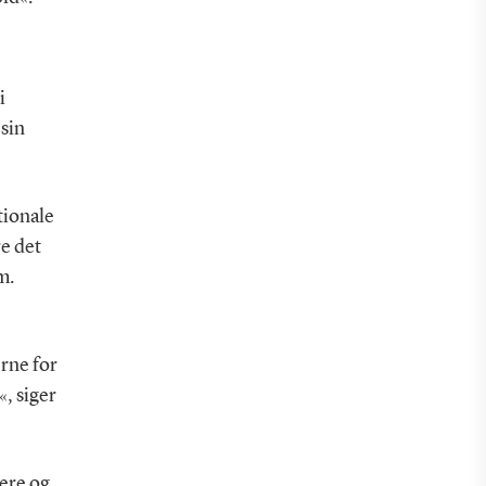
i
 sin
tionale
e det
m.
rne for
, siger
gere og