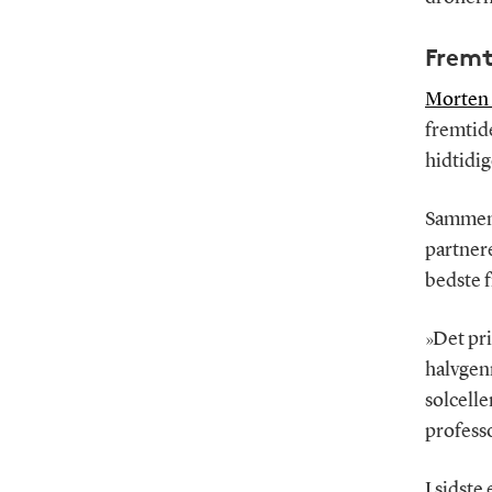
Fremt
Morten
fremtide
hidtidig
Sammen 
partner
bedste f
»Det pri
halvgen
solcell
profess
I sidste