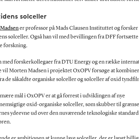
idens solceller
 Madsen
er professor på Mads Clausen Instituttet og forsker 
ns solceller. Også han vil med bevillingen fra DFF fortsætte
e forskning.
med forskerkollegaer fra DTU Energy og en række interna
e vil Morten Madsen i projektet OxOPV forsøge at kombiner
ra de såkaldte organiske solceller og solceller af oxid tyndfil
mære mål i OxOPV er at gå forrest i udviklingen af nye
nemsigtige oxid-organiske solceller, som skubber til grænse
ernes ydeevne ud over den nuværende teknologiske standard«
oren.
 ende er ambitionen at kunne lave solceller, der er langt billi