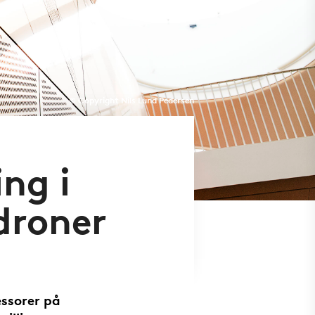
© Copyright Nils Lund Pedersen
ing i
droner
ssorer på