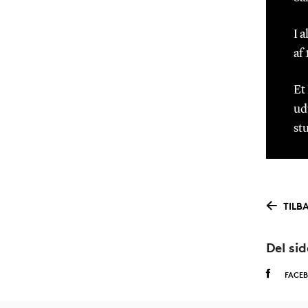
I 
af
Et
ud
st
TILB
Del si
FACE