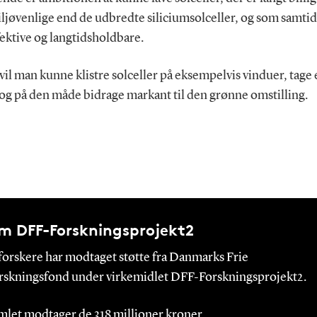
ljøvenlige end de udbredte siliciumsolceller, og som samtid
ektive og langtidsholdbare.
il man kunne klistre solceller på eksempelvis vinduer, tage 
 og på den måde bidrage markant til den grønne omstilling.
m DFF-Forskningsprojekt2
 forskere har modtaget støtte fra Danmarks Frie
rskningsfond under virkemidlet DFF-Forskningsprojekt2.
mlet modtager de 318 millioner kroner. ​