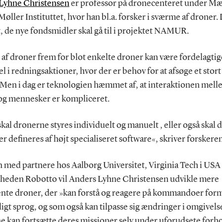
Lyhne Christensen
er professor på dronecenteret under M
øller Instituttet, hvor han bl.a. forsker i sværme af droner. 
, de nye fondsmidler skal gå til i projektet NAMUR.
f droner frem for blot enkelte droner kan være fordelagtige
 i redningsaktioner, hvor der er behov for at afsøge et sto
. Men i dag er teknologien hæmmet af, at interaktionen mel
og mennesker er kompliceret.
kal dronerne styres individuelt og manuelt , eller også skal 
r defineres af højt specialiseret software«, skriver forskere
med partnere hos Aalborg Universitet, Virginia Tech i USA
heden Robotto vil Anders Lyhne Christensen udvikle mere
gente droner, der »kan forstå og reagere på kommandoer form
ligt sprog, og som også kan tilpasse sig ændringer i omgivels
e kan fortsætte deres missioner selv under uforudsete forh