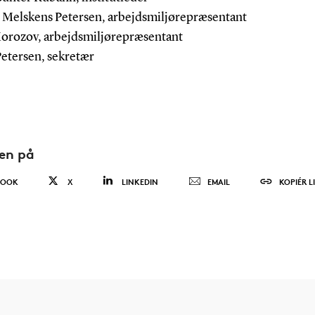
Melskens Petersen, arbejdsmiljørepræsentant
Morozov, arbejdsmiljørepræsentant
Petersen, sekretær
den på
BOOK
X
LINKEDIN
EMAIL
KOPIÉR L