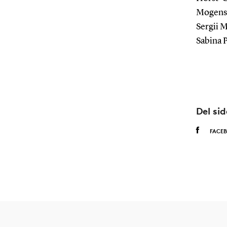
Mogens 
Sergii 
Sabina 
Del si
FACE