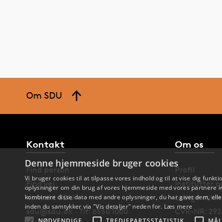
Om SDU
Kontakt
Om os
Denne hjemmeside bruger cookies
Find person
Profil
Vi bruger cookies til at tilpasse vores indhold og til at vise dig funkti
Find vej
Institutter 
oplysninger om din brug af vores hjemmeside med vores partnere in
kombinere disse data med andre oplysninger, du har givet dem, eller
Kontakt SDU
Ledige stilli
inden du samtykker via "Vis detaljer" neden for.
Læs mere
sdu@sdu.dk · Tlf: 6550 1000
CVR-NR: 292
NØDVENDIGE
TREDJEPARTSSTATISTIK
MÅL