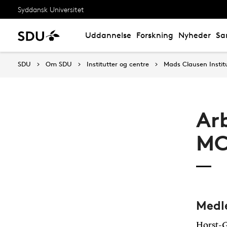
Syddansk Universitet
Uddannelse
Forskning
Nyheder
Sa
SDU
Om SDU
Institutter og centre
Mads Clausen Instit
Ar
MC
Med
Horst-G