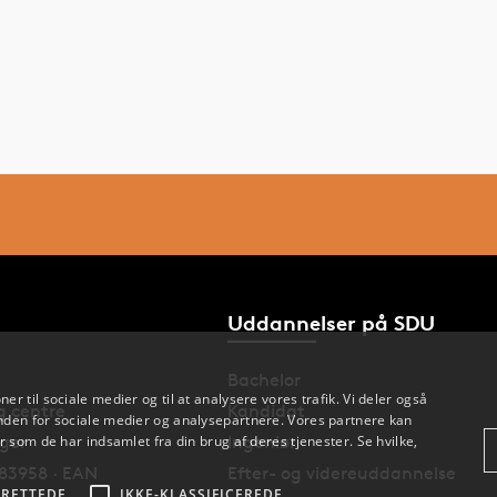
Uddannelser på SDU
Bachelor
oner til sociale medier og til at analysere vores trafik. Vi deler også
og centre
Kandidat
den for sociale medier og analysepartnere. Vores partnere kan
 som de har indsamlet fra din brug af deres tjenester. Se hvilke,
nger
Ingeniør
83958 · EAN
Efter- og videreuddannelse
RETTEDE
IKKE-KLASSIFICEREDE