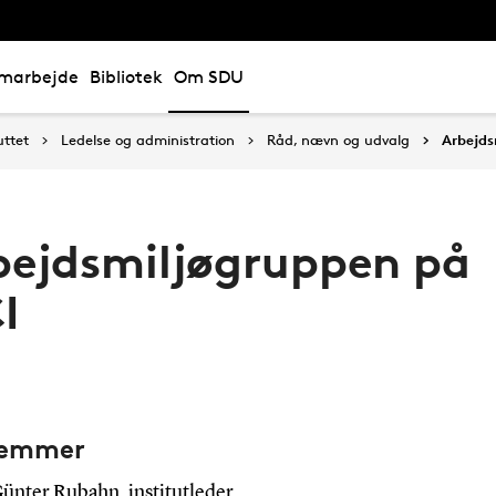
marbejde
Bibliotek
Om SDU
uttet
Ledelse og administration
Råd, nævn og udvalg
Arbejds
bejdsmiljøgruppen på
I
lemmer
ünter Rubahn, institutleder