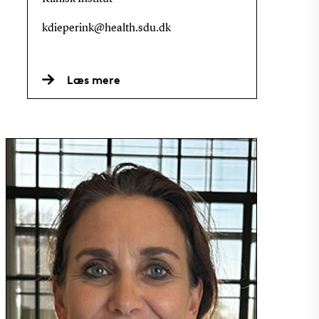
kdieperink@health.sdu.dk
Læs mere