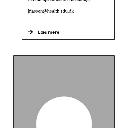
jflassen@health.sdu.dk
Læs mere