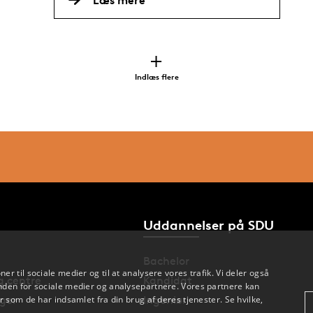
Indlæs flere
Uddannelser på SDU
Bachelor
oner til sociale medier og til at analysere vores trafik. Vi deler også
og centre
Kandidat
den for sociale medier og analysepartnere. Vores partnere kan
 som de har indsamlet fra din brug af deres tjenester. Se hvilke,
nger
Ingeniør