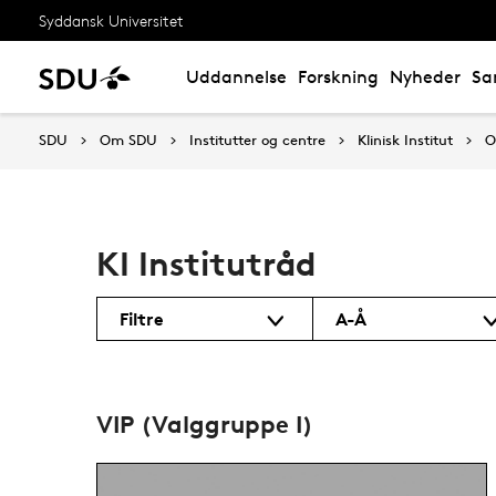
Syddansk Universitet
Uddannelse
Forskning
Nyheder
Sa
SDU
Om SDU
Institutter og centre
Klinisk Institut
O
KI Institutråd
Filtre
A-Å
VIP (Valggruppe I)