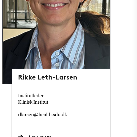
Rikke Leth-Larsen
Institutleder
Klinisk Institut
rllarsen@health.sdu.dk
Læs mere