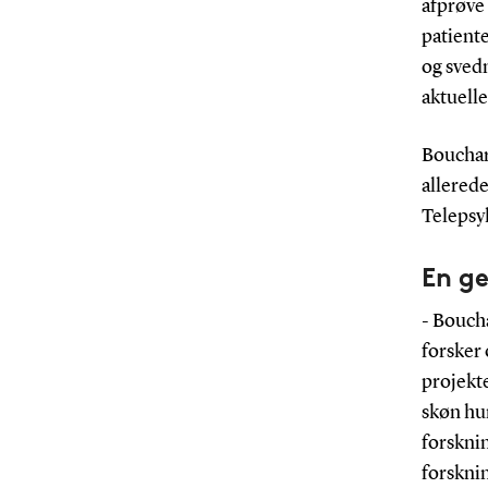
afprøve 
patiente
og svedm
aktuelle
Bouchard
allerede
Telepsy
En ge
- Bouch
forsker 
projekt
skøn hum
forsknin
forsknin