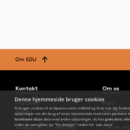
Om SDU
Kontakt
Om os
Denne hjemmeside bruger cookies
Find person
Profil
Vi bruger cookies til at tilpasse vores indhold og til at vise dig funkti
Find vej
Institutter 
oplysninger om din brug af vores hjemmeside med vores partnere in
Kontakt SDU
Ledige stilli
kombinere disse data med andre oplysninger, du har givet dem, eller
inden du samtykker via "Vis detaljer" neden for.
Læs mere
sdu@sdu.dk · Tlf: 6550 1000
CVR-NR: 292