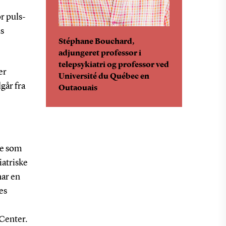
r puls-
ns
Stéphane Bouchard,
adjungeret professor i
telepsykiatri og professor ved
er
Université du Québec en
går fra
Outaouais
de som
iatriske
har en
es
 Center.