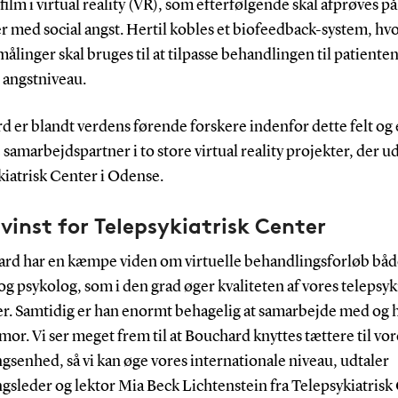
film i virtual reality (VR), som efterfølgende skal afprøves på
r med social angst. Hertil kobles et biofeedback-system, hvo
ålinger skal bruges til at tilpasse behandlingen til patiente
 angstniveau.
 er blandt verdens førende forskere indenfor dette felt og 
 samarbejdspartner i to store virtual reality projekter, der ud
kiatrisk Center i Odense.
vinst for Telepsykiatrisk Center
ard har en kæmpe viden om virtuelle behandlingsforløb bå
og psykolog, som i den grad øger kvaliteten af vores telepsyk
er. Samtidig er han enormt behagelig at samarbejde med og 
or. Vi ser meget frem til at Bouchard knyttes tættere til vor
gsenhed, så vi kan øge vores internationale niveau, udtaler
gsleder og lektor Mia Beck Lichtenstein fra Telepsykiatrisk