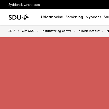
Syddansk Universitet
Uddannelse
Forskning
Nyheder
Sa
SDU
Om SDU
Institutter og centre
Klinisk Institut
N