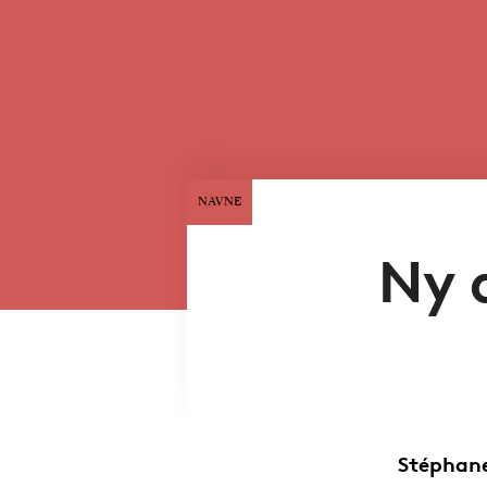
NAVNE
Ny 
Stéphane