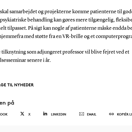
t skal samarbejdet og projekterne komme patienterne til god
psykiatriske behandling kan gøres mere tilgængelig, fleksib
elt tilpasset. På sigt kan nogle af patienterne måske endda 
v hjemmefra med støtte fra en VR-brille og et computerprogr
tilknytning som adjungeret professor vil blive fejret ved et
lsesseminar senere i år.
AGE TIL NYHEDER
den på
BOOK
X
LINKEDIN
EMAIL
KOPIÉR L