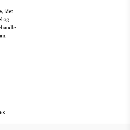
e, idet
el og
behandle
am.
INK