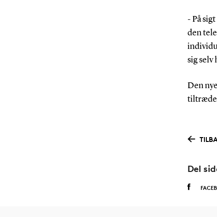
- På sig
den tele
individu
sig sel
Den nye 
tiltræde
TILB
Del si
FACE