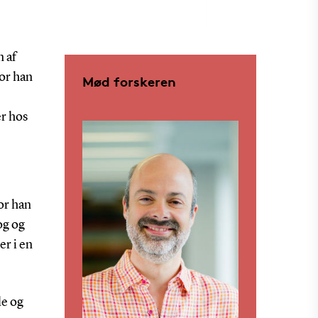
n af
vor han
Mød forskeren
r hos
or han
og og
er i en
le og