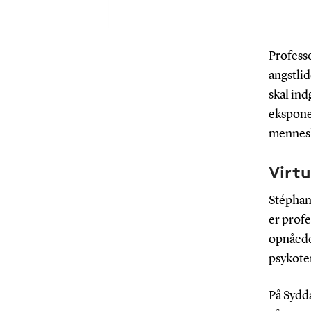
Professo
angstlid
skal ind
ekspone
mennesk
Virtu
Stéphan
er profe
opnåede 
psykote
På Sydda