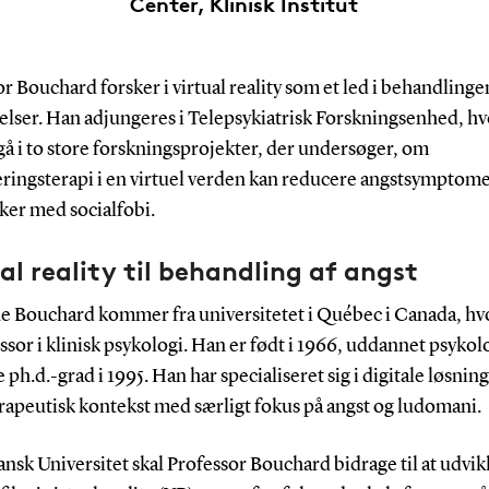
Center, Klinisk Institut
r Bouchard forsker i virtual reality som et led i behandlinge
elser. Han adjungeres i Telepsykiatrisk Forskningsenhed, h
gå i to store forskningsprojekter, der undersøger, om
ringsterapi i en virtuel verden kan reducere angstsymptome
er med socialfobi.
al reality til behandling af angst
e Bouchard kommer fra universitetet i Québec i Canada, hv
ssor i klinisk psykologi. Han er født i 1966, uddannet psykol
ph.d.-grad i 1995. Han har specialiseret sig i digitale løsning
rapeutisk kontekst med særligt fokus på angst og ludomani.
nsk Universitet skal Professor Bouchard bidrage til at udvik