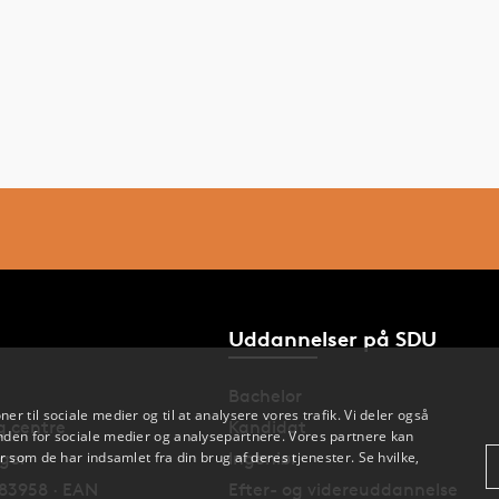
Uddannelser på SDU
Bachelor
oner til sociale medier og til at analysere vores trafik. Vi deler også
og centre
Kandidat
den for sociale medier og analysepartnere. Vores partnere kan
nger
Ingeniør
 som de har indsamlet fra din brug af deres tjenester. Se hvilke,
83958 · EAN
Efter- og videreuddannelse