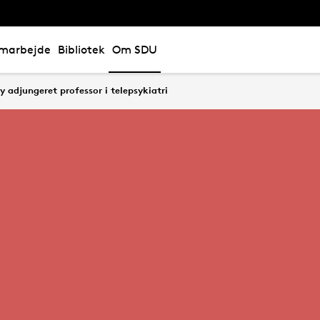
marbejde
Bibliotek
Om SDU
y adjungeret professor i telepsykiatri